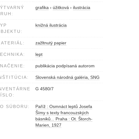
VÝTVARNÝ
grafika
›
úžitková
›
ilustrácia
RUH:
YP
knižná ilustrácia
BJEKTU:
ATERIÁL:
zažltnutý papier
ECHNIKA:
lept
NAČENIE:
publikácia podpísaná autorom
NŠTITÚCIA:
Slovenská národná galéria, SNG
NVENTÁRNE
G 4580/7
ÍSLO:
O SÚBORU:
Paříž : Osmnáct leptů Josefa
Šímy s texty francouzských
básniků... Praha : Ot. Štorch-
Marien, 1927