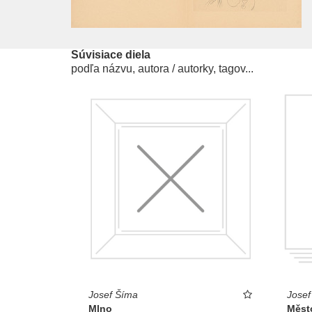
Súvisiace diela
podľa názvu, autora / autorky, tagov...
Josef Šíma
Josef
Mlno
Měst