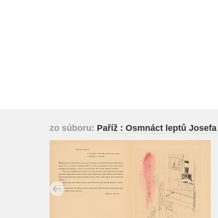
zo súboru:
Paříž : Osmnáct leptů Josefa