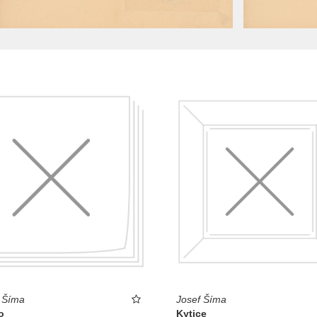
 Šíma
Josef Šíma
o
Kytice