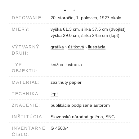
DATOVANIE:
20. storočie, 1. polovica, 1927 okolo
MIERY:
výška 61.3 cm, šírka 37.5 cm (dvojlist)
výška 29.0 cm, šírka 24.5 cm (lept)
VÝTVARNÝ
grafika
›
úžitková
›
ilustrácia
DRUH:
TYP
knižná ilustrácia
OBJEKTU:
MATERIÁL:
zažltnutý papier
TECHNIKA:
lept
ZNAČENIE:
publikácia podpísaná autorom
INŠTITÚCIA:
Slovenská národná galéria, SNG
INVENTÁRNE
G 4580/4
ČÍSLO: