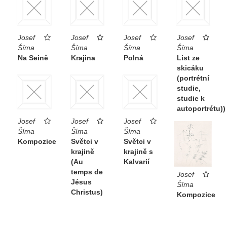
Josef
Josef
Josef
Josef
Šíma
Šíma
Šíma
Šíma
Na Seině
Krajina
Polná
List ze
skicáku
(portrétní
studie,
studie k
autoportrétu))
Josef
Josef
Josef
Šíma
Šíma
Šíma
Kompozice
Světci v
Světci v
krajině
krajině s
(Au
Kalvarií
temps de
Josef
Jésus
Šíma
Christus)
Kompozice