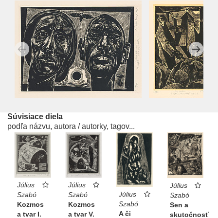
Súvisiace diela
podľa názvu, autora / autorky, tagov...
Július
Július
Július
Július
Szabó
Szabó
Szabó
Szabó
Kozmos
Kozmos
Sen a
A či
a tvar V.
a tvar I.
skutočnosť