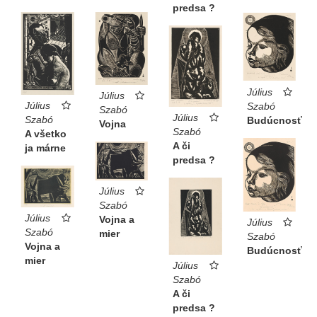
predsa ?
Július
Július
Július
Szabó
Szabó
Július
Szabó
Budúcnosť
Vojna
Szabó
A všetko
A či
ja márne
predsa ?
Július
Szabó
Július
Vojna a
Július
Szabó
mier
Szabó
Vojna a
Budúcnosť
mier
Július
Szabó
A či
predsa ?