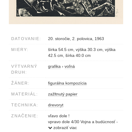
DATOVANIE:
20. storočie, 2. polovica, 1963
MIERY:
šírka 54.5 cm, výška 30.3 cm, výška
42.5 cm, šírka 40.0 cm
VÝTVARNÝ
grafika
›
voľná
DRUH:
ŽÁNER:
figurálna kompozícia
MATERIÁL:
zažltnutý papier
TECHNIKA:
drevoryt
ZNAČENIE:
vľavo dole !
vpravo dole 4/30 Vojna a budúcnosť -
Szabó - 1963 z cyklu 'Ecce vita'
zobraziť viac