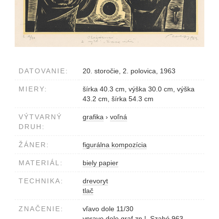
DATOVANIE:
20. storočie, 2. polovica, 1963
MIERY:
šírka 40.3 cm, výška 30.0 cm, výška
43.2 cm, šírka 54.3 cm
VÝTVARNÝ
grafika
›
voľná
DRUH:
ŽÁNER:
figurálna kompozícia
MATERIÁL:
biely papier
TECHNIKA:
drevoryt
tlač
ZNAČENIE:
vľavo dole 11/30
vpravo dole graf.zn.!, Szabó 963