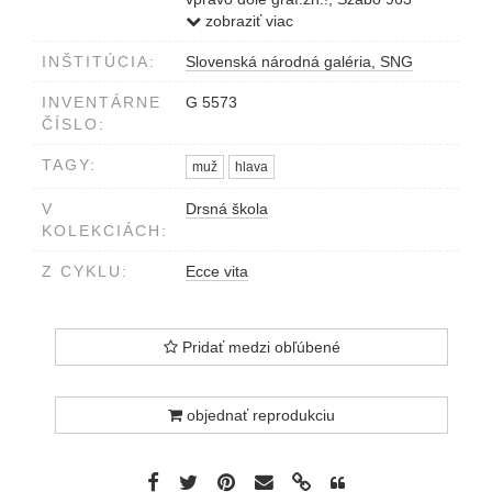
v strede Odsúdenci z cyklu 'Ecce vita'
zobraziť viac
INŠTITÚCIA:
Slovenská národná galéria, SNG
INVENTÁRNE
G 5573
ČÍSLO:
TAGY:
muž
hlava
V
Drsná škola
KOLEKCIÁCH:
Z CYKLU:
Ecce vita
Pridať medzi obľúbené
objednať reprodukciu