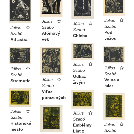
Július
Július
Július
Szabó
Szabó
Július
Szabó
Pod
Atómový
Szabó
Chleba
vežou
vek
Ad astra
Július
Július
Július
Szabó
Szabó
Szabó
Odkaz
Július
Vojna a
Stretnutie
živým
Szabó
mier
Víťaz
porazených
Július
Július
Szabó
Szabó
Historické
Július
Emblémy
mesto
Szabó
List z