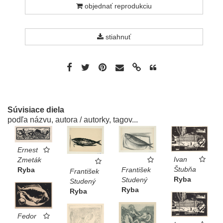
objednať reprodukciu
stiahnuť
Súvisiace diela
podľa názvu, autora / autorky, tagov...
Ernest
Ivan
Zmeták
Štubňa
Ryba
František
František
Ryba
Studený
Studený
Ryba
Ryba
Fedor