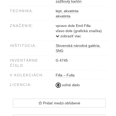
zažltnutý kartón
TECHNIKA:
lept, akvatinta
akvatinta
ZNAČENIE:
vpravo dole Emil Filla
vľavo dole (grafická značka)
EF
zobraziť viac
INŠTITÚCIA:
Slovenská národná galéria,
SNG
INVENTÁRNE
G 4745
ČÍSLO:
V KOLEKCIÁCH:
Filla – Fulla
LICENCIA:
voľné dielo
Pridať medzi obľúbené