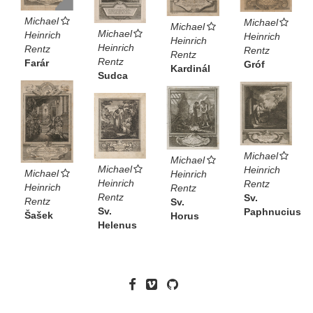
Michael
Michael
Michael
Michael
Heinrich
Heinrich
Heinrich
Heinrich
Rentz
Rentz
Rentz
Rentz
Farár
Gróf
Kardinál
Sudca
Michael
Michael
Michael
Heinrich
Michael
Heinrich
Heinrich
Rentz
Heinrich
Rentz
Rentz
Sv.
Rentz
Sv.
Sv.
Paphnucius
Šašek
Horus
Helenus