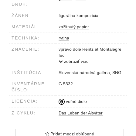
DRUH:
ŽÁNER:
figurálna kompozícia
MATERIÁL:
zažltnutý papier
TECHNIKA:
rytina
ZNAČENIE:
vpravo dole Rentz et Montalegre
fec.
vpravo hore pag.94
zobraziť viac
v kartuši nemecký text
INŠTITÚCIA:
Slovenská národná galéria, SNG
INVENTÁRNE
G 5332
ČÍSLO:
LICENCIA:
voľné dielo
Z CYKLU:
Das Leben der Altväter
Pridať medzi obľúbené