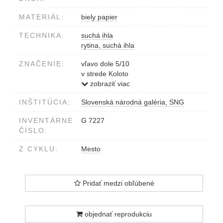
MATERIÁL:
biely papier
TECHNIKA:
suchá ihla
rytina, suchá ihla
ZNAČENIE:
vľavo dole 5/10
v strede Koloto
vpravo B.Votavov���� 69
zobraziť viac
INŠTITÚCIA:
Slovenská národná galéria, SNG
INVENTÁRNE
G 7227
ČÍSLO:
Z CYKLU:
Mesto
Pridať medzi obľúbené
objednať reprodukciu