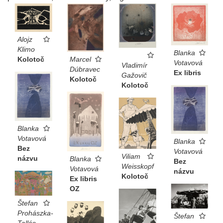
Alojz
Klimo
Blanka
Marcel
Kolotoč
Votavová
Vladimír
Dúbravec
Ex libris
Gažovič
Kolotoč
Kolotoč
Blanka
Votavová
Blanka
Bez
Votavová
Viliam
názvu
Blanka
Bez
Weisskopf
Votavová
názvu
Kolotoč
Ex libris
OZ
Štefan
Prohászka-
Štefan