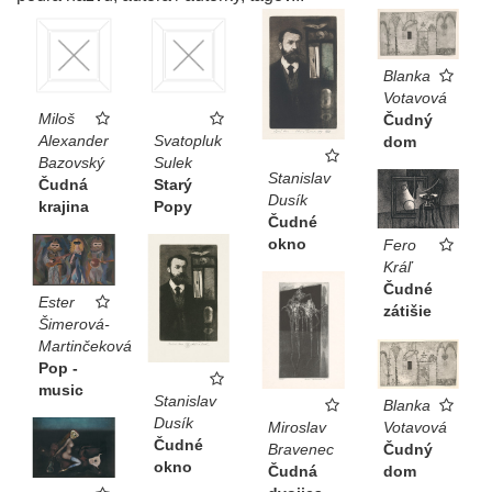
Blanka
Votavová
Miloš
Čudný
Alexander
Svatopluk
dom
Bazovský
Sulek
Stanislav
Čudná
Starý
Dusík
krajina
Popy
Čudné
okno
Fero
Kráľ
Čudné
Ester
zátišie
Šimerová-
Martinčeková
Pop -
music
Stanislav
Blanka
Dusík
Votavová
Miroslav
Čudné
Čudný
Bravenec
okno
dom
Čudná