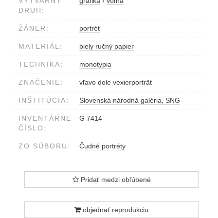
VÝTVARNÝ
grafika
›
voľná
DRUH:
ŽÁNER:
portrét
MATERIÁL:
biely ručný papier
TECHNIKA:
monotypia
ZNAČENIE:
vľavo dole vexierporträt
INŠTITÚCIA:
Slovenská národná galéria, SNG
INVENTÁRNE
G 7414
ČÍSLO:
ZO SÚBORU:
Čudné portréty
Pridať medzi obľúbené
objednať reprodukciu