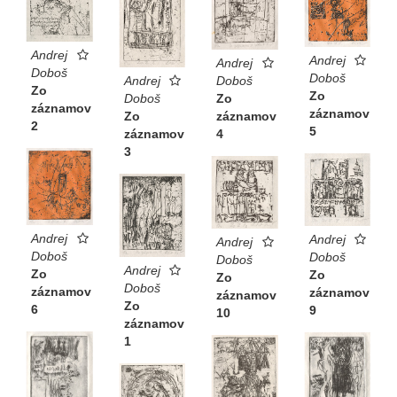
Andrej
Andrej
Andrej
Doboš
Doboš
Andrej
Doboš
Zo
Zo
Doboš
Zo
záznamov
záznamov
Zo
záznamov
2
5
záznamov
4
3
Andrej
Andrej
Andrej
Doboš
Doboš
Doboš
Andrej
Zo
Zo
Zo
Doboš
záznamov
záznamov
záznamov
Zo
6
9
10
záznamov
1