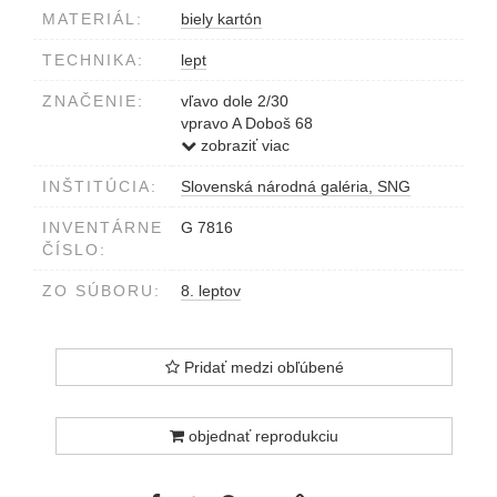
MATERIÁL:
biely kartón
TECHNIKA:
lept
ZNAČENIE:
vľavo dole 2/30
vpravo A Doboš 68
v strede O 15
zobraziť viac
INŠTITÚCIA:
Slovenská národná galéria, SNG
INVENTÁRNE
G 7816
ČÍSLO:
ZO SÚBORU:
8. leptov
Pridať medzi obľúbené
objednať reprodukciu