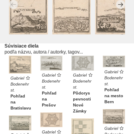
Súvisiace diela
podľa názvu, autora / autorky, tagov...
Gabriel
Gabriel
Gabriel
Bodenehr
Gabriel
Bodenehr
Bodenehr
st.
Bodenehr
st.
st.
Pohľad
st.
Pôdorys
Pohľad
na mesto
Pohľad
pevnosti
na
Bern
na
Nové
Prešov
Bratislavu
Zámky
Gabriel
Gabriel