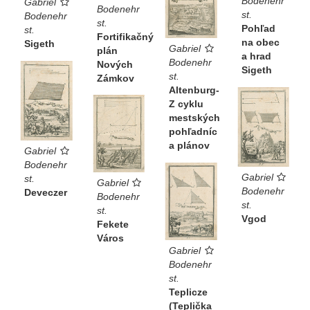
Bodenehr
Gabriel
Bodenehr
st.
Bodenehr
st.
Pohľad
st.
Fortifikačný
na obec
Sigeth
Gabriel
plán
a hrad
Bodenehr
Nových
Sigeth
st.
Zámkov
Altenburg-
Z cyklu
mestských
pohľadníc
a plánov
Gabriel
Bodenehr
Gabriel
st.
Gabriel
Bodenehr
Deveczer
Bodenehr
st.
st.
Vgod
Fekete
Város
Gabriel
Bodenehr
st.
Teplicze
(Teplička