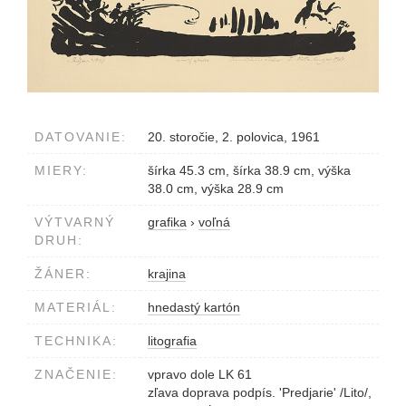
DATOVANIE:
20. storočie, 2. polovica, 1961
MIERY:
šírka 45.3 cm, šírka 38.9 cm, výška
38.0 cm, výška 28.9 cm
VÝTVARNÝ
grafika
›
voľná
DRUH:
ŽÁNER:
krajina
MATERIÁL:
hnedastý kartón
TECHNIKA:
litografia
ZNAČENIE:
vpravo dole LK 61
zľava doprava podpís. 'Predjarie' /Lito/,