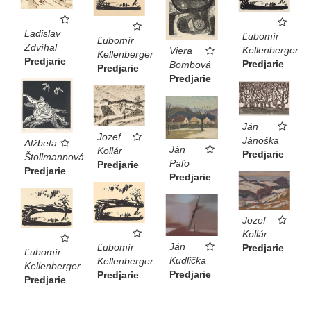
Ladislav
Ľubomír
Ľubomír
Zdvíhal
Kellenberger
Viera
Kellenberger
Predjarie
Predjarie
Bombová
Predjarie
Predjarie
Ján
Jozef
Jánoška
Alžbeta
Ján
Kollár
Predjarie
Štollmannová
Paľo
Predjarie
Predjarie
Predjarie
Jozef
Kollár
Ján
Ľubomír
Predjarie
Ľubomír
Kudlička
Kellenberger
Kellenberger
Predjarie
Predjarie
Predjarie