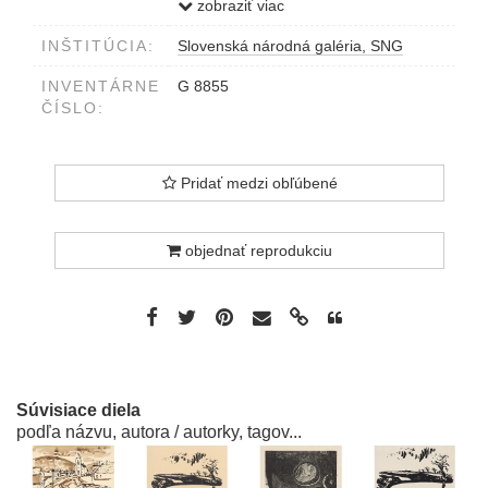
aut.výtl./Ivanovi Bednárovi srdečne
zobraziť viac
Ľ.Kellenberger 1961
INŠTITÚCIA:
Slovenská národná galéria, SNG
INVENTÁRNE
G 8855
ČÍSLO:
Pridať medzi obľúbené
objednať reprodukciu
Súvisiace diela
podľa názvu, autora / autorky, tagov...