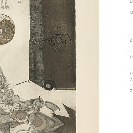
D
M
T
Z
I
I
Č
Z