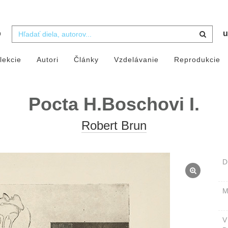
b
u
lekcie
Autori
Články
Vzdelávanie
Reprodukcie
Pocta H.Boschovi I.
Robert Brun
D
M