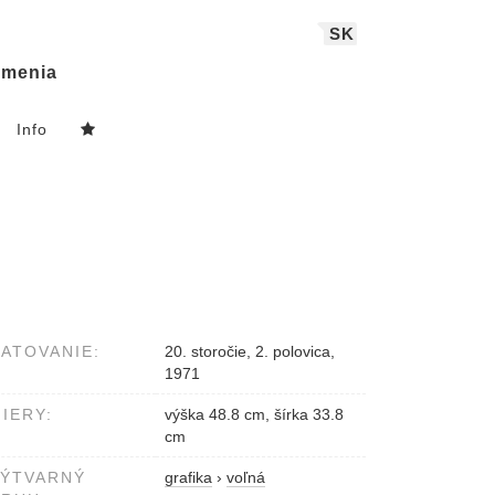
SK
menia
Info
ATOVANIE:
20. storočie, 2. polovica,
1971
IERY:
výška 48.8 cm, šírka 33.8
cm
VÝTVARNÝ
grafika
›
voľná