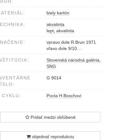
RUH:
ATERIÁL:
biely kartón
ECHNIKA:
akvatinta
lept, akvatinta
NAČENIE:
vpravo dole R.Brun 1971
vľavo dole 9/10....
NŠTITÚCIA:
Slovenská národná galéria,
SNG
NVENTÁRNE
G 9014
ÍSLO:
 CYKLU:
Pocta H.Boschovi
Pridať medzi obľúbené
objednať reprodukciu