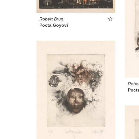
Robert Brun
Pocta Goyovi
Rober
Pocta