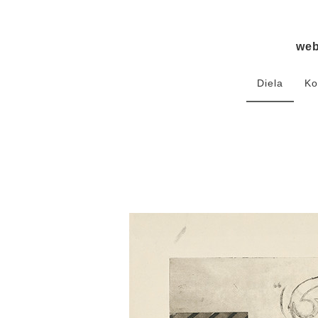
we
Diela
Ko