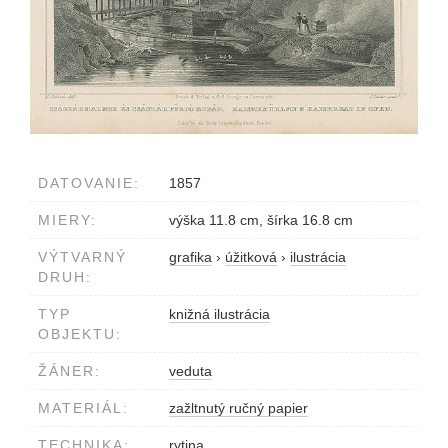
DATOVANIE:
1857
MIERY:
výška 11.8 cm, šírka 16.8 cm
VÝTVARNÝ
grafika
›
úžitková
›
ilustrácia
DRUH:
TYP
knižná ilustrácia
OBJEKTU:
ŽÁNER:
veduta
MATERIÁL:
zažltnutý ručný papier
TECHNIKA:
rytina