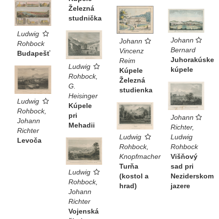
Železná
studnička
Ludwig
Johann
Johann
Rohbock
Bernard
Vincenz
Budapešť
Juhorakúske
Reim
Ludwig
kúpele
Kúpele
Rohbock,
Železná
G.
studienka
Heisinger
Ludwig
Kúpele
Rohbock,
pri
Johann
Johann
Mehadii
Richter,
Richter
Ludwig
Ludwig
Levoča
Rohbock,
Rohbock
Knopfmacher
Višňový
Turňa
sad pri
Ludwig
(kostol a
Neziderskom
Rohbock,
hrad)
jazere
Johann
Richter
Vojenská