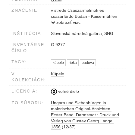
ZNAČENIE:
v strede Csaszármalmok és
csasárfürdö Budan - Kaisermühlen
u.Kaiserbad i in Ofen.
zobraziť viac
vpravo dole J.Richter sculpt.
INŠTITÚCIA:
Slovenská národná galéria, SNG
vľavo dole L.Rohbock delt.
INVENTÁRNE
G 9277
ČÍSLO:
TAGY:
kúpele
rieka
budova
V
Kúpele
KOLEKCIÁCH:
LICENCIA:
voľné dielo
ZO SÚBORU:
Ungarn und Siebenbürgen in
malerischen Original-Ansichten.
Erster Band. Darmstadt : Druck und
Verlag von Gustav Georg Lange,
1856
(12/37)