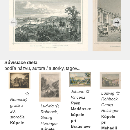
Súvisiace diela
podľa názvu, autora / autorky, tagov...
Johann
Ludwig
Vincenz
Rohbock,
Nemecký
Reim
Georg
grafik z
Ludwig
Mariánske
Heisinger
20.
Rohbock,
kúpele
Kúpele
storočia
Georg
pri
pri
Kúpele
Heisinger
Bratislave
Mehadii
Kúpele