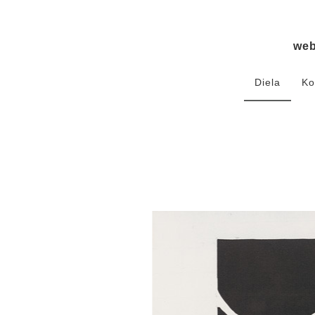
we
Diela
Ko