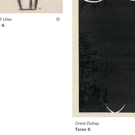
f Uher
II.
Orest Dubay
Torzo II.