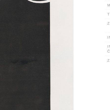
M
T
Z
I
I
Č
Z