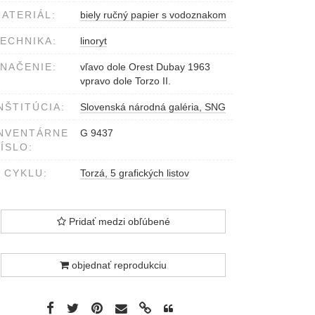
ATERIÁL:
biely ručný papier s vodoznakom
ECHNIKA:
linoryt
NAČENIE:
vľavo dole Orest Dubay 1963
vpravo dole Torzo II.
NŠTITÚCIA:
Slovenská národná galéria, SNG
NVENTÁRNE
G 9437
ÍSLO:
 CYKLU:
Torzá, 5 grafických listov
Pridať medzi obľúbené
objednať reprodukciu