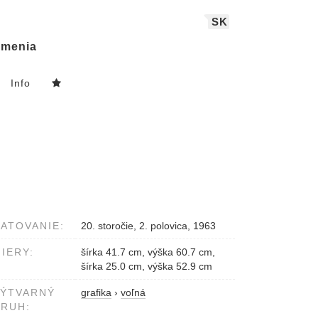
SK
menia
Info
ATOVANIE:
20. storočie, 2. polovica, 1963
IERY:
šírka 41.7 cm, výška 60.7 cm,
šírka 25.0 cm, výška 52.9 cm
VÝTVARNÝ
grafika
›
voľná
RUH: