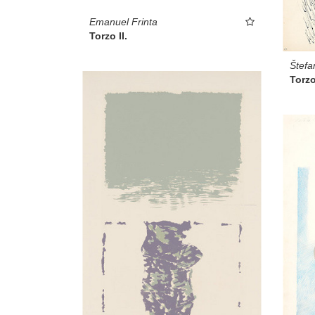
Emanuel Frinta
Torzo II.
Štefa
Torzo 