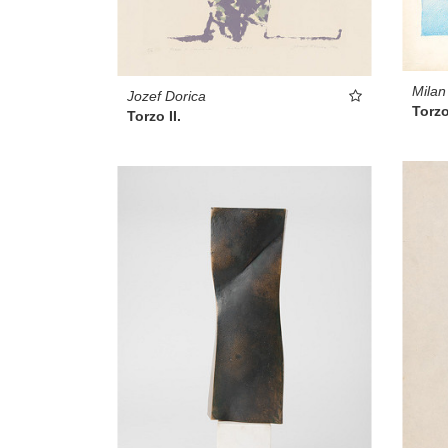
Milan
Jozef Dorica
Torzo 
Torzo II.