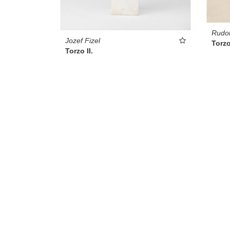
Rudol
Jozef Fizel
Torzo 
Torzo II.