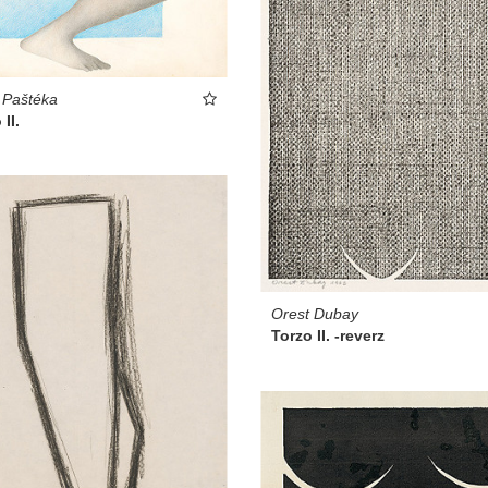
 Paštéka
II.
Orest Dubay
Torzo II. -reverz