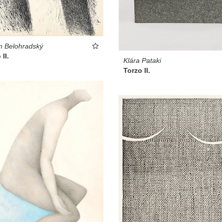
n Belohradský
II.
Klára Pataki
Torzo II.