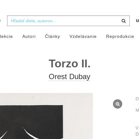
b
u
lekcie
Autori
Články
Vzdelávanie
Reprodukcie
Torzo II.
Orest Dubay
D
M
D