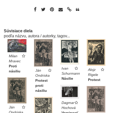
Súvisiace diela
podľa názvu, autora / autorky, tagov...
Milan
Mravec
Proti
Ivan
Alojz
Ján
násiliu
Schurmann
Rigele
Ondriska
Násilie
Protest
Protest
proti
násiliu
Dagmar
Ján
Hochová
Ondriska
Verejnosť