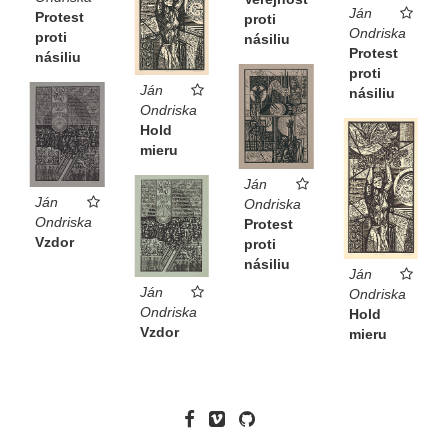
Ján
Protest
proti
Ondriska
proti
násiliu
Protest
násiliu
proti
Ján
násiliu
Ondriska
Hold
mieru
Ján
Ján
Ondriska
Ondriska
Protest
Vzdor
proti
násiliu
Ján
Ján
Ondriska
Ondriska
Hold
Vzdor
mieru