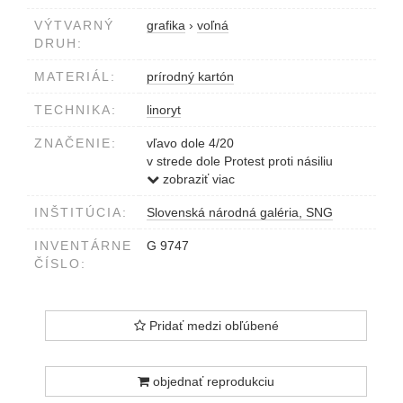
VÝTVARNÝ
grafika
›
voľná
DRUH:
MATERIÁL:
prírodný kartón
TECHNIKA:
linoryt
ZNAČENIE:
vľavo dole 4/20
v strede dole Protest proti násiliu
vpravo dole Ondriska 1975
zobraziť viac
INŠTITÚCIA:
Slovenská národná galéria, SNG
INVENTÁRNE
G 9747
ČÍSLO:
Pridať medzi obľúbené
objednať reprodukciu