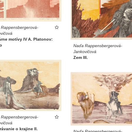
 Rappensbergerová-
vičová
árne motívy IV A. Platonov:
o
Naďa Rappensbergerová-
Jankovičová
Zem III.
 Rappensbergerová-
vičová
ávanie o krajine II.
Naďa Rappensbergerová-