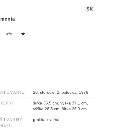
SK
menia
Info
ATOVANIE:
20. storočie, 2. polovica, 1976
IERY:
šírka 35.5 cm, výška 37.1 cm,
výška 28.5 cm, šírka 26.3 cm
VÝTVARNÝ
grafika
›
voľná
RUH: