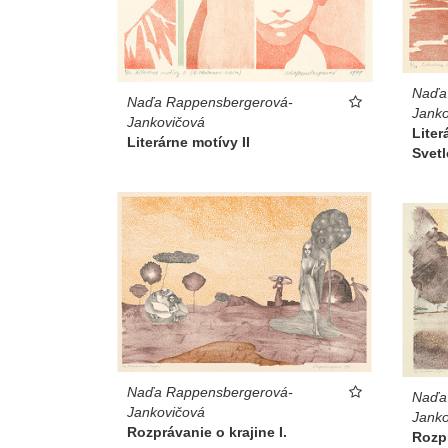
Naďa
Naďa Rappensbergerová-
Janko
Jankovičová
Liter
Literárne motívy II
Svetl
Naďa Rappensbergerová-
Naďa
Jankovičová
Janko
Rozprávanie o krajine I.
Rozpr