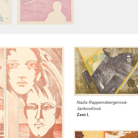
Naďa Rappensbergerová-
Jankovičová
Zem I.