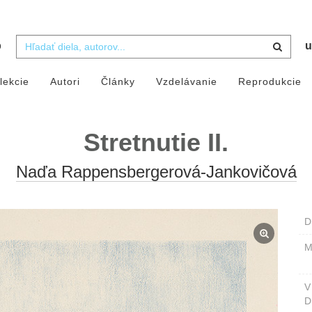
b
u
lekcie
Autori
Články
Vzdelávanie
Reprodukcie
Stretnutie II.
Naďa Rappensbergerová-Jankovičová
D
M
D