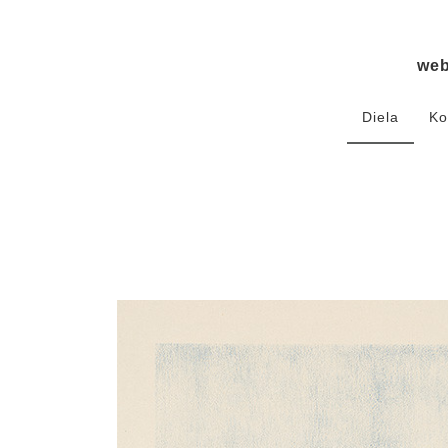
we
Diela
Ko