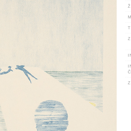
Ž
M
T
Z
I
I
Č
Z