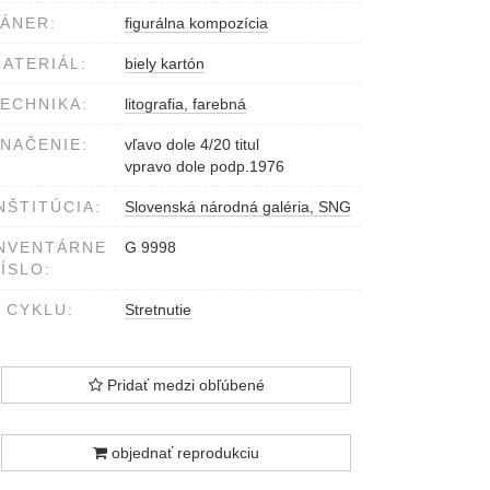
ÁNER:
figurálna kompozícia
ATERIÁL:
biely kartón
ECHNIKA:
litografia, farebná
NAČENIE:
vľavo dole 4/20 titul
vpravo dole podp.1976
NŠTITÚCIA:
Slovenská národná galéria, SNG
NVENTÁRNE
G 9998
ÍSLO:
 CYKLU:
Stretnutie
Pridať medzi obľúbené
objednať reprodukciu