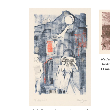
Naďa
Janko
O med