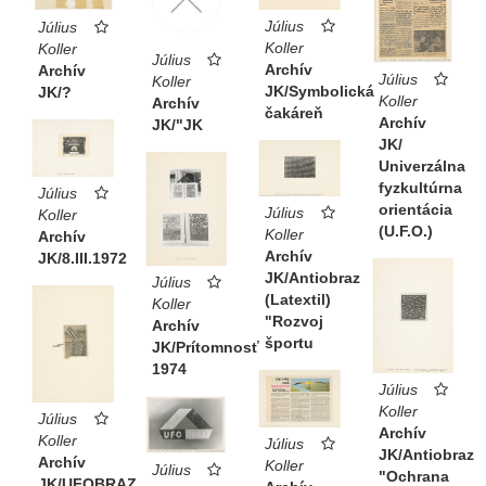
Július
Július
Koller
Koller
Július
Archív
Archív
Július
Koller
JK/Symbolická
JK/?
Koller
Archív
čakáreň
Archív
JK/"JK
JK/
Univerzálna
fyzkultúrna
Július
orientácia
Július
Koller
(U.F.O.)
Koller
Archív
Archív
JK/8.III.1972
JK/Antiobraz
Július
(Latextil)
Koller
"Rozvoj
Archív
športu
JK/Prítomnosť
1974
Július
Koller
Július
Archív
Koller
Július
JK/Antiobraz
Archív
Koller
Július
"Ochrana
JK/UFOBRAZ