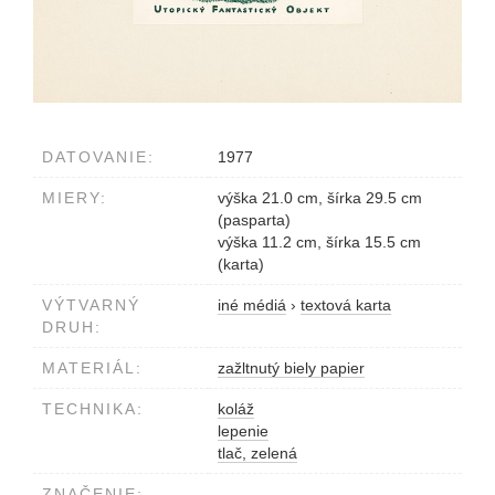
DATOVANIE:
1977
MIERY:
výška 21.0 cm, šírka 29.5 cm
(pasparta)
výška 11.2 cm, šírka 15.5 cm
(karta)
VÝTVARNÝ
iné médiá
›
textová karta
DRUH:
MATERIÁL:
zažltnutý biely papier
TECHNIKA:
koláž
lepenie
tlač, zelená
ZNAČENIE: