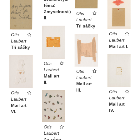
téma:
Zmyselnosť)
Otis
II.
Laubert
Tri sáčky
Otis
Otis
Laubert
Laubert
Mail art I.
Tri sáčky
Otis
Laubert
Otis
Mail art
Laubert
II.
Mail art
III.
Otis
Otis
Laubert
Laubert
Mail art
Mail art
IV.
VI.
Otis
Laubert
Zo série