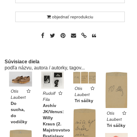
objednať reprodukciu
Súvisiace diela
podľa názvu, autora / autorky, tagov...
Otis
Otis
Rudolf
Laubert
Laubert
Fila
Tri sáčky
Do
Archív
sucha,
JK/Venus:
Otis
do
Willy
Laubert
vodičky
Kraus (2.
Tri sáčky
Majstrovstvo
Bratislavy...