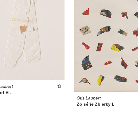
Laubert
rt VI.
Otis Laubert
Zo série Zbierky I.