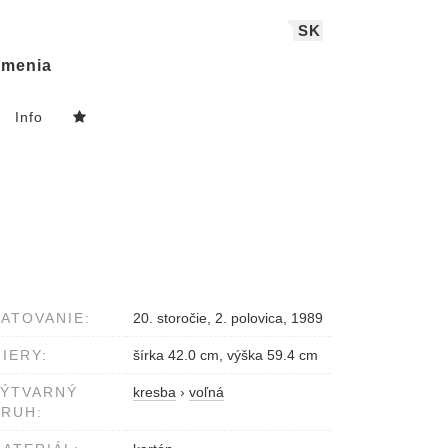
SK
menia
Info
ATOVANIE:
20. storočie, 2. polovica, 1989
IERY:
šírka 42.0 cm, výška 59.4 cm
VÝTVARNÝ
kresba
›
voľná
RUH: