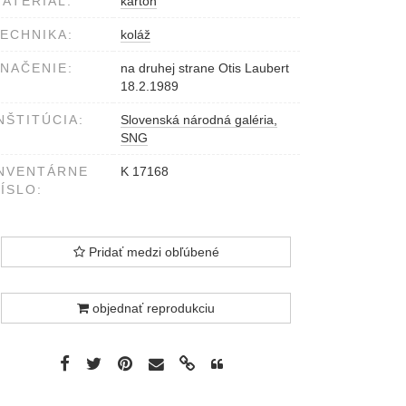
ATERIÁL:
kartón
ECHNIKA:
koláž
NAČENIE:
na druhej strane Otis Laubert
18.2.1989
NŠTITÚCIA:
Slovenská národná galéria,
SNG
NVENTÁRNE
K 17168
ÍSLO:
Pridať medzi obľúbené
objednať reprodukciu