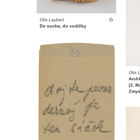
Otis Laubert
Do sucha, do vodičky
Otis 
Archí
(2. M
Zmys