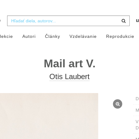
b
u
lekcie
Autori
Články
Vzdelávanie
Reprodukcie
Mail art V.
Otis Laubert
D
M
D