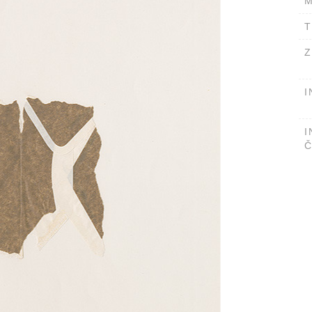
M
T
Z
I
I
Č