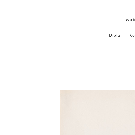
we
Diela
Ko