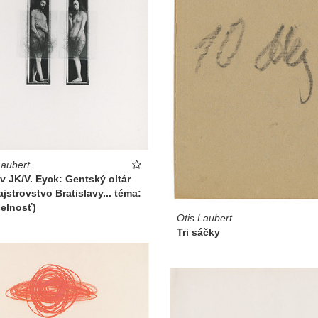
Laubert
v JK/V. Eyck: Gentský oltár
ajstrovstvo Bratislavy... téma:
elnosť)
Otis Laubert
Tri sáčky