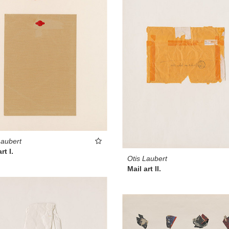
Laubert
rt I.
Otis Laubert
Mail art II.