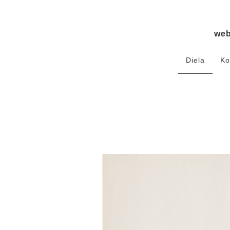
we
Diela
Ko