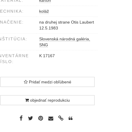
ATERIÁL:
kartón
ECHNIKA:
koláž
NAČENIE:
na druhej strane Otis Laubert
12.5.1983
NŠTITÚCIA:
Slovenská národná galéria,
SNG
NVENTÁRNE
K 17167
ÍSLO:
Pridať medzi obľúbené
objednať reprodukciu