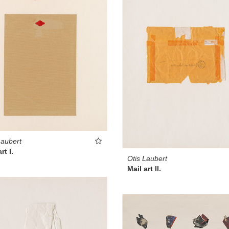
Laubert
rt I.
Otis Laubert
Mail art II.