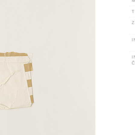
M
T
Z
I
I
Č