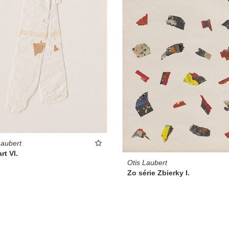
Laubert
rt VI.
Otis Laubert
Zo série Zbierky I.