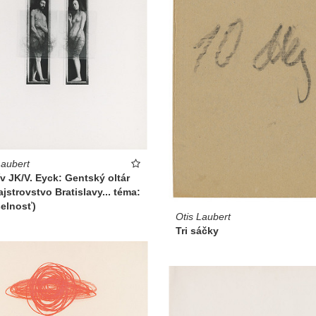
Laubert
v JK/V. Eyck: Gentský oltár
ajstrovstvo Bratislavy... téma:
elnosť)
Otis Laubert
Tri sáčky