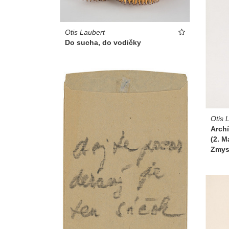
Otis Laubert
Do sucha, do vodičky
Otis 
Archí
(2. M
Zmys