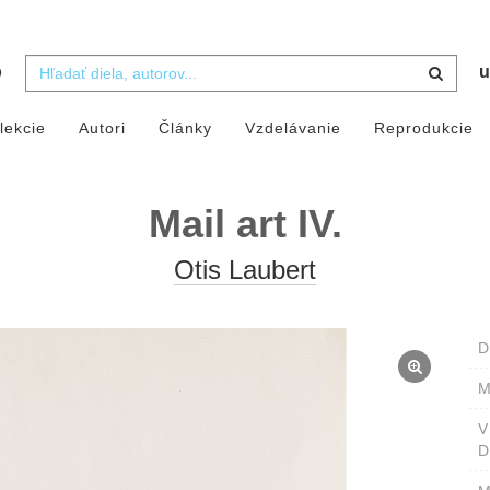
b
u
lekcie
Autori
Články
Vzdelávanie
Reprodukcie
Mail art IV.
Otis Laubert
D
M
D