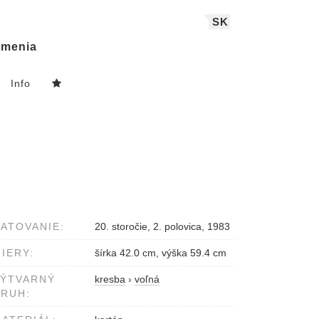
SK
menia
Info
ATOVANIE:
20. storočie, 2. polovica, 1983
IERY:
šírka 42.0 cm, výška 59.4 cm
VÝTVARNÝ
kresba
›
voľná
RUH: