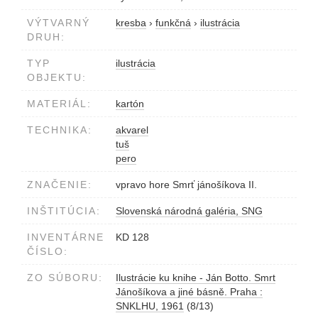
VÝTVARNÝ
kresba
›
funkčná
›
ilustrácia
DRUH:
TYP
ilustrácia
OBJEKTU:
MATERIÁL:
kartón
TECHNIKA:
akvarel
tuš
pero
ZNAČENIE:
vpravo hore Smrť jánošíkova II.
INŠTITÚCIA:
Slovenská národná galéria, SNG
INVENTÁRNE
KD 128
ČÍSLO:
ZO SÚBORU:
Ilustrácie ku knihe - Ján Botto. Smrt
Jánošíkova a jiné básně. Praha :
SNKLHU, 1961
(8/13)