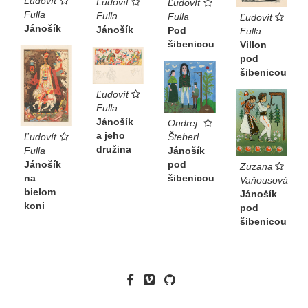
Ľudovít
Ľudovít
Ľudovít
Fulla
Fulla
Fulla
Ľudovít
Jánošík
Jánošík
Pod
Fulla
šibenicou
Villon
pod
šibenicou
Ľudovít
Fulla
Jánošík
Ondrej
a jeho
Šteberl
Ľudovít
družina
Jánošík
Fulla
pod
Jánošík
Zuzana
šibenicou
na
Vaňousová
bielom
Jánošík
koni
pod
šibenicou