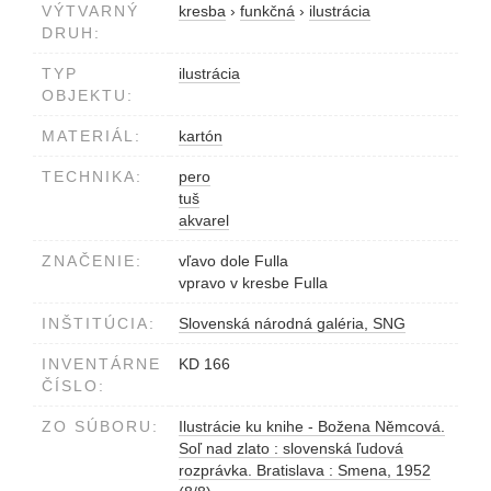
VÝTVARNÝ
kresba
›
funkčná
›
ilustrácia
DRUH:
TYP
ilustrácia
OBJEKTU:
MATERIÁL:
kartón
TECHNIKA:
pero
tuš
akvarel
ZNAČENIE:
vľavo dole Fulla
vpravo v kresbe Fulla
INŠTITÚCIA:
Slovenská národná galéria, SNG
INVENTÁRNE
KD 166
ČÍSLO:
ZO SÚBORU:
Ilustrácie ku knihe - Božena Němcová.
Soľ nad zlato : slovenská ľudová
rozprávka. Bratislava : Smena, 1952