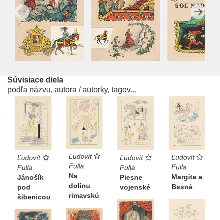
Súvisiace diela
podľa názvu, autora / autorky, tagov...
Ľudovít
Ľudovít
Ľudovít
Ľudovít
Fulla
Fulla
Fulla
Fulla
Na
Margita a
Jánošík
Piesne
dolinu
Besná
pod
vojenské
rimavskú
šibenicou