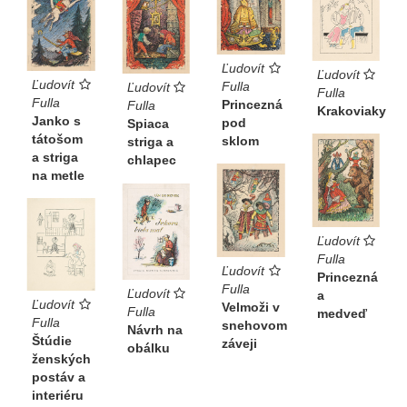
Ľudovít
Ľudovít
Ľudovít
Fulla
Ľudovít
Fulla
Fulla
Princezná
Fulla
Krakoviaky
Janko s
pod
Spiaca
tátošom
sklom
striga a
a striga
chlapec
na metle
Ľudovít
Fulla
Ľudovít
Princezná
Fulla
Ľudovít
a
Ľudovít
Velmoži v
Fulla
medveď
Fulla
snehovom
Návrh na
Štúdie
záveji
obálku
ženských
postáv a
interiéru