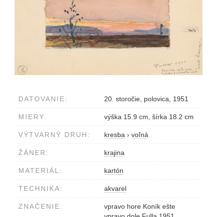
DATOVANIE:
20. storočie, polovica, 1951
MIERY:
výška 15.9 cm, šírka 18.2 cm
VÝTVARNÝ DRUH:
kresba
›
voľná
ŽÁNER:
krajina
MATERIÁL:
kartón
TECHNIKA:
akvarel
ZNAČENIE:
vpravo hore Koník ešte
vpravo dole Fulla 1951