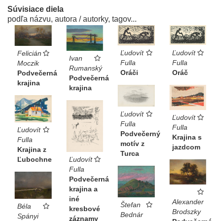
Súvisiace diela
podľa názvu, autora / autorky, tagov...
Ľudovít
Ľudovít
Felicián
Ivan
Fulla
Fulla
Moczik
Rumanský
Oráč
Oráči
Podvečerná
Podvečerná
krajina
krajina
Ľudovít
Ľudovít
Fulla
Fulla
Ľudovít
Podvečerný
Krajina s
Fulla
motív z
jazdcom
Krajina z
Turca
Ľubochne
Ľudovít
Fulla
Podvečerná
krajina a
iné
Alexander
Štefan
Béla
kresbové
Brodszky
Bednár
Spányi
záznamy