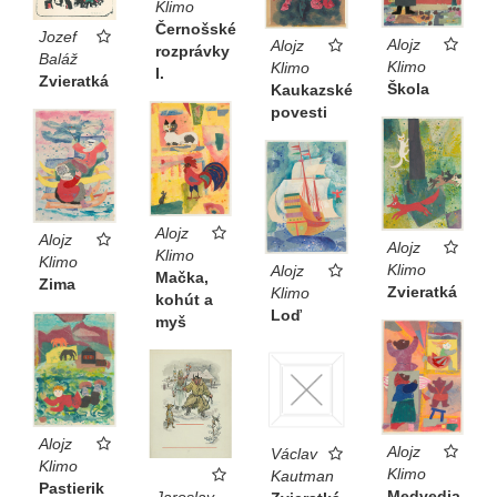
Klimo
Černošské
Jozef
Alojz
Alojz
rozprávky
Baláž
Klimo
Klimo
I.
Zvieratká
Škola
Kaukazské
povesti
Alojz
Alojz
Alojz
Klimo
Klimo
Klimo
Alojz
Mačka,
Zima
Zvieratká
Klimo
kohút a
Loď
myš
Alojz
Alojz
Václav
Klimo
Klimo
Kautman
Pastierik
Medvedia