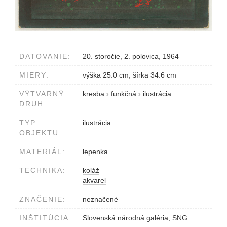
DATOVANIE:
20. storočie, 2. polovica, 1964
MIERY:
výška 25.0 cm, šírka 34.6 cm
VÝTVARNÝ
kresba
›
funkčná
›
ilustrácia
DRUH:
TYP
ilustrácia
OBJEKTU:
MATERIÁL:
lepenka
TECHNIKA:
koláž
akvarel
ZNAČENIE:
neznačené
INŠTITÚCIA:
Slovenská národná galéria, SNG