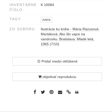
INVENTÁRNE
K 10084
ČÍSLO:
TAGY:
zviera
ZO SÚBORU:
Ilustrácie ku knihe - Mária Rázusová-
Martáková. Ako šlo vajce na
vandrovku. Bratislava: Mladé letá,
1965
(7/10)
Pridať medzi obľúbené
objednať reprodukciu