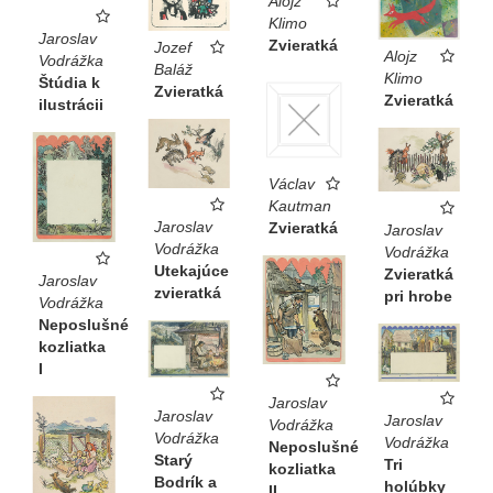
Alojz
Klimo
Jaroslav
Zvieratká
Jozef
Alojz
Vodrážka
Baláž
Klimo
Štúdia k
Zvieratká
Zvieratká
ilustrácii
Václav
Kautman
Jaroslav
Zvieratká
Jaroslav
Vodrážka
Vodrážka
Utekajúce
Zvieratká
Jaroslav
zvieratká
pri hrobe
Vodrážka
Neposlušné
kozliatka
I
Jaroslav
Jaroslav
Jaroslav
Vodrážka
Vodrážka
Vodrážka
Neposlušné
Starý
Tri
kozliatka
Bodrík a
holúbky
II