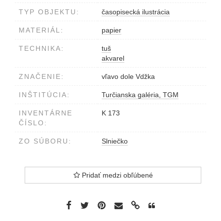
TYP OBJEKTU:
časopisecká ilustrácia
MATERIÁL:
papier
TECHNIKA:
tuš
akvarel
ZNAČENIE:
vľavo dole Vdžka
INŠTITÚCIA:
Turčianska galéria, TGM
INVENTÁRNE
K 173
ČÍSLO:
ZO SÚBORU:
Slniečko
Pridať medzi obľúbené