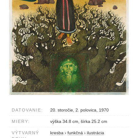
DATOVANIE:
20. storočie, 2. polovica, 1970
MIERY:
výška 34.8 cm, šírka 25.2 cm
VÝTVARNÝ
kresba
›
funkčná
›
ilustrácia