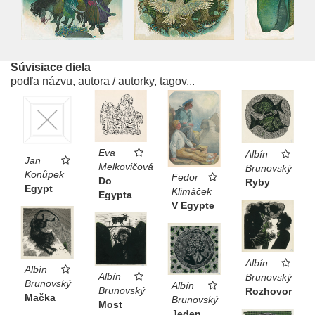
Súvisiace diela
podľa názvu, autora / autorky, tagov...
Eva
Albín
Jan
Melkovičová
Brunovský
Konůpek
Fedor
Do
Ryby
Egypt
Klimáček
Egypta
V Egypte
Albín
Albín
Albín
Brunovský
Brunovský
Albín
Brunovský
Rozhovor
Mačka
Brunovský
Most
Jeden