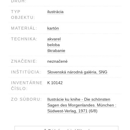
DRUH:
TYP
ilustrácia
OBJEKTU:
MATERIÁL:
kartón
TECHNIKA:
akvarel
beloba
škrabanie
ZNAČENIE:
neznačené
INŠTITÚCIA:
Slovenská národná galéria, SNG
INVENTÁRNE
K 10142
ČÍSLO:
ZO SÚBORU:
Ilustrácie ku knihe - Die schönsten
Sagen des Morgenlandes. München :
Südwest-Verlag, 1971
(6/8)