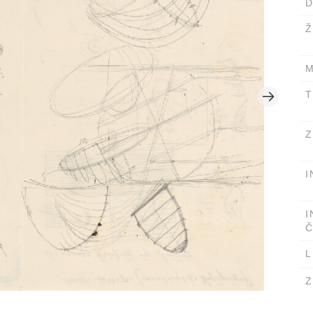
D
Ž
M
T
Z
I
I
Č
L
Z