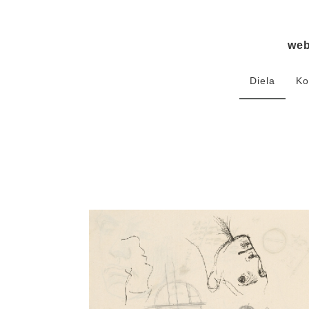
we
Diela
Ko