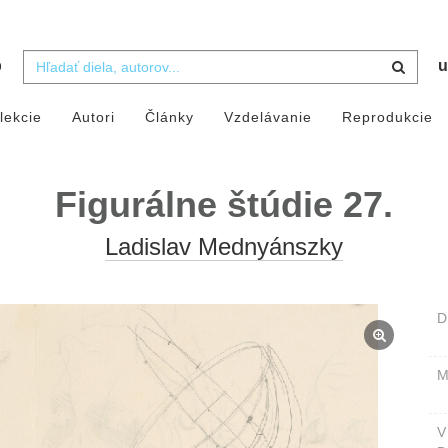
b
u
lekcie
Autori
Články
Vzdelávanie
Reprodukcie
Figurálne štúdie 27.
Ladislav Mednyánszky
D
M