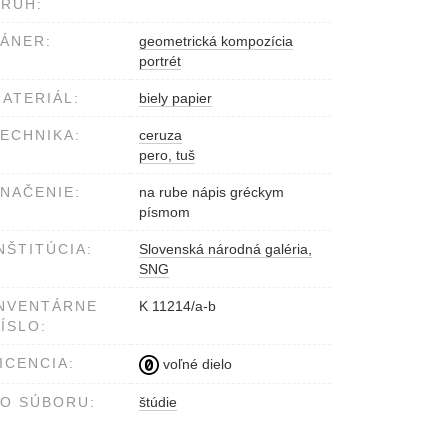
RUH:
ÁNER:
geometrická kompozícia
portrét
ATERIÁL:
biely papier
ECHNIKA:
ceruza
pero, tuš
NAČENIE:
na rube nápis gréckym
písmom
NŠTITÚCIA:
Slovenská národná galéria,
SNG
NVENTÁRNE
K 11214/a-b
ÍSLO:
ICENCIA:
voľné dielo
O SÚBORU:
štúdie