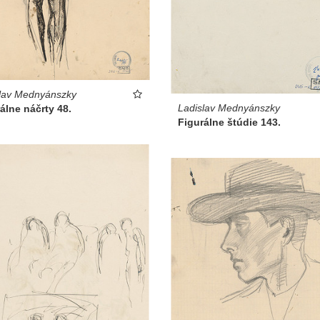
lav Mednyánszky
Ladislav Mednyánszky
álne náčrty 48.
Figurálne štúdie 143.