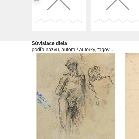
Súvisiace diela
podľa názvu, autora / autorky, tagov...