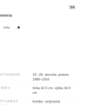
SK
menia
Info
ATOVANIE:
19.–20. storočie, prelom,
1880–1910
IERY:
šírka 42.0 cm, výška 34.0
cm
VÝTVARNÝ
kresba
›
prípravná