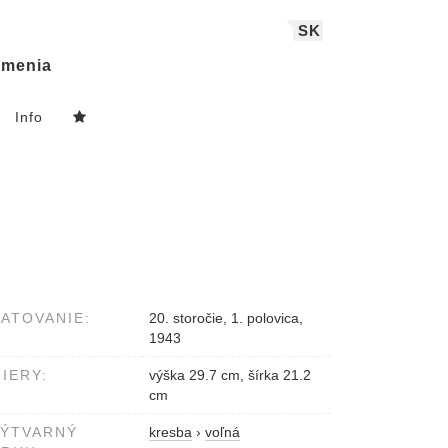
SK
menia
Info
ATOVANIE:
20. storočie, 1. polovica,
1943
IERY:
výška 29.7 cm, šírka 21.2
cm
VÝTVARNÝ
kresba
›
voľná