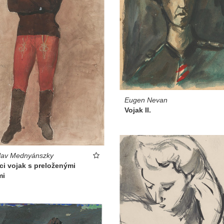
Eugen Nevan
Vojak II.
lav Mednyánszky
ci vojak s preloženými
mi