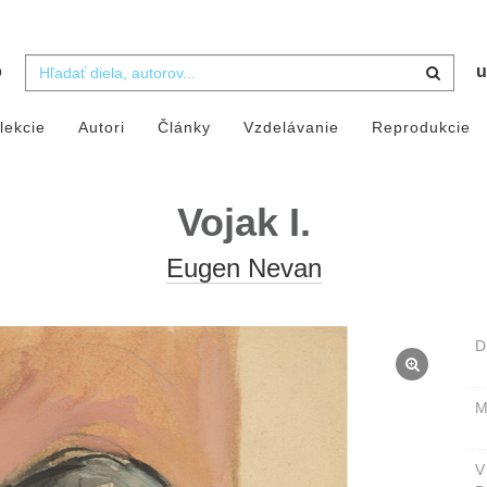
b
u
lekcie
Autori
Články
Vzdelávanie
Reprodukcie
Vojak I.
Eugen Nevan
D
M