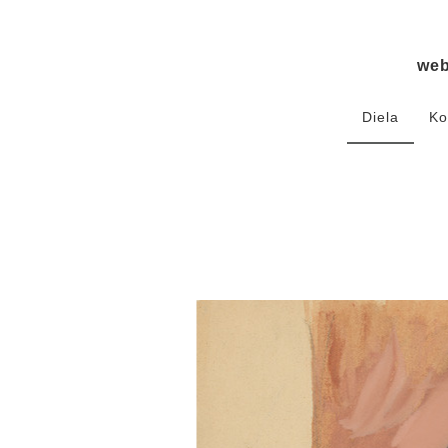
we
Diela
Ko