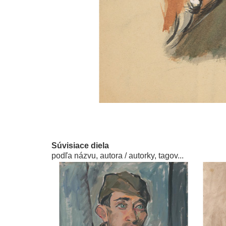
Súvisiace diela
podľa názvu, autora / autorky, tagov...