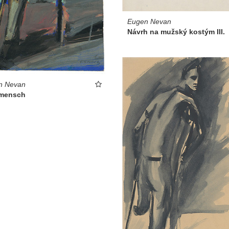
Eugen Nevan
Návrh na mužský kostým III.
n Nevan
mensch