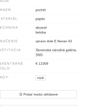
RUH:
ÁNER:
portrét
ATERIÁL:
papier
ECHNIKA:
akvarel
beloba
NAČENIE:
vpravo dole E.Nevan 43
NŠTITÚCIA:
Slovenská národná galéria,
SNG
NVENTÁRNE
K 12309
ÍSLO:
AGY:
vojak
Pridať medzi obľúbené