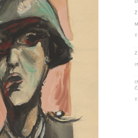
D
Ž
M
T
Z
I
I
Č
T