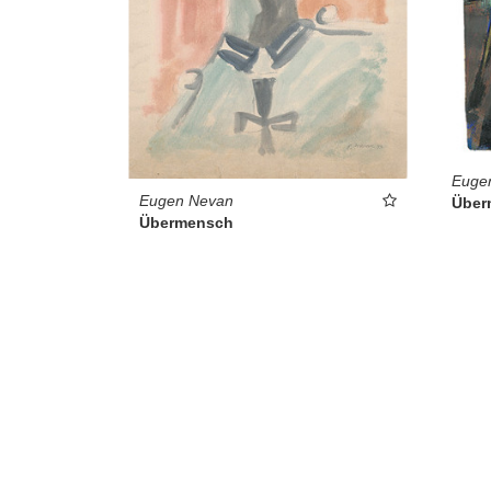
Euge
Eugen Nevan
Über
Übermensch