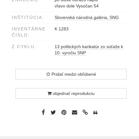
vľavo dole Vysočan 54
INŠTITÚCIA:
Slovenská národná galéria, SNG
INVENTÁRNE
K 1283
ČÍSLO:
Z CYKLU:
13 politických karikatúr zo súťaže k
10. vyročiu SNP
Pridať medzi obľúbené
objednať reprodukciu