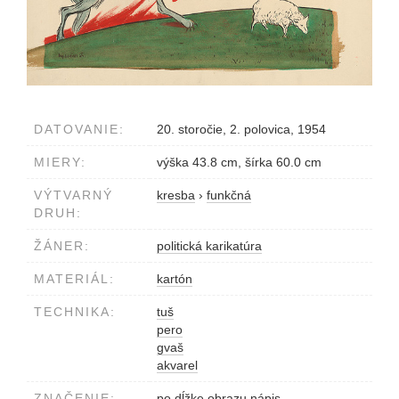
DATOVANIE:
20. storočie, 2. polovica, 1954
MIERY:
výška 43.8 cm, šírka 60.0 cm
VÝTVARNÝ
kresba
›
funkčná
DRUH:
ŽÁNER:
politická karikatúra
MATERIÁL:
kartón
TECHNIKA:
tuš
pero
gvaš
akvarel
ZNAČENIE:
po dĺžke obrazu nápis