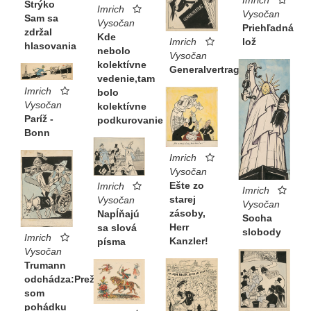
Imrich
Strýko
Imrich
Vysočan
Sam sa
Vysočan
Priehľadná
zdržal
Kde
Imrich
lož
hlasovania
nebolo
Vysočan
kolektívne
Generalvertrag
vedenie,tam
Imrich
bolo
Vysočan
kolektívne
Paríž -
podkurovanie
Bonn
Imrich
Vysočan
Ešte zo
Imrich
Imrich
starej
Vysočan
Vysočan
zásoby,
Napĺňajú
Socha
Herr
sa slová
slobody
Imrich
Kanzler!
písma
Vysočan
Trumann
odchádza:Prežil
som
pohádku