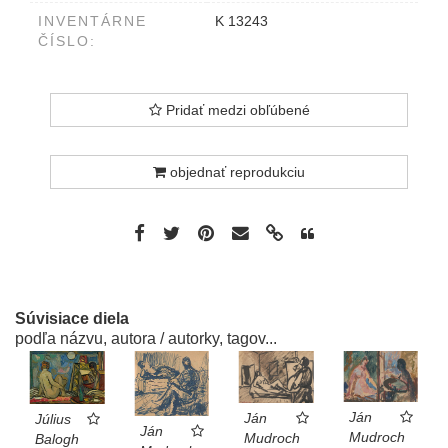
INVENTÁRNE
K 13243
ČÍSLO:
Pridať medzi obľúbené
objednať reprodukciu
Súvisiace diela
podľa názvu, autora / autorky, tagov...
Ján
Ján
Július
Ján
Mudroch
Mudroch
Balogh