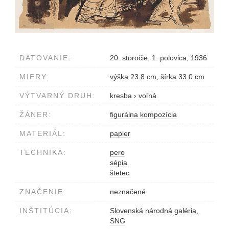
DATOVANIE:
20. storočie, 1. polovica, 1936
MIERY:
výška 23.8 cm, šírka 33.0 cm
VÝTVARNÝ DRUH:
kresba
›
voľná
ŽÁNER:
figurálna kompozícia
MATERIÁL:
papier
TECHNIKA:
pero
sépia
štetec
ZNAČENIE:
neznačené
INŠTITÚCIA:
Slovenská národná galéria,
SNG