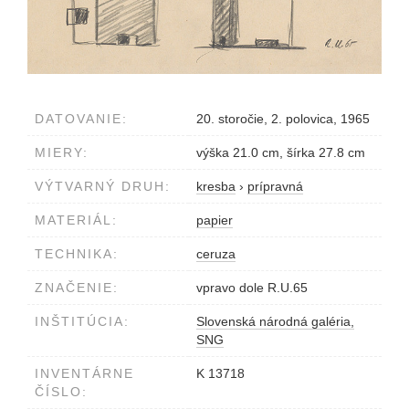
DATOVANIE:
20. storočie, 2. polovica, 1965
MIERY:
výška 21.0 cm, šírka 27.8 cm
VÝTVARNÝ DRUH:
kresba
›
prípravná
MATERIÁL:
papier
TECHNIKA:
ceruza
ZNAČENIE:
vpravo dole R.U.65
INŠTITÚCIA:
Slovenská národná galéria,
SNG
INVENTÁRNE
K 13718
ČÍSLO: