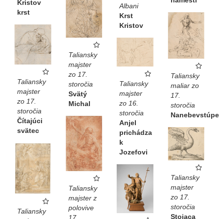
Kristov
Albani
krst
Krst
Kristov
Taliansky
majster
zo 17.
Taliansky
Taliansky
Taliansky
storočia
maliar zo
majster
majster
Svätý
17.
zo 17.
zo 16.
Michal
storočia
storočia
storočia
Nanebevstúpe
Čítajúci
Anjel
svätec
prichádza
k
Jozefovi
Taliansky
majster
Taliansky
zo 17.
majster z
storočia
polovive
Taliansky
Stojaca
17.