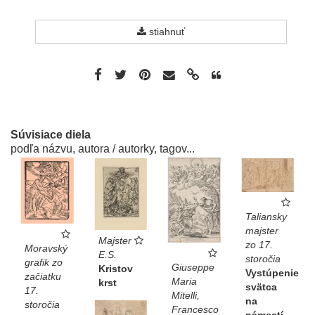
stiahnuť
Súvisiace diela
podľa názvu, autora / autorky, tagov...
Taliansky
majster
Majster
zo 17.
Moravský
E.S.
storočia
grafik zo
Giuseppe
Kristov
Vystúpenie
začiatku
Maria
krst
svätca
17.
Mitelli,
na
storočia
Francesco
námestí