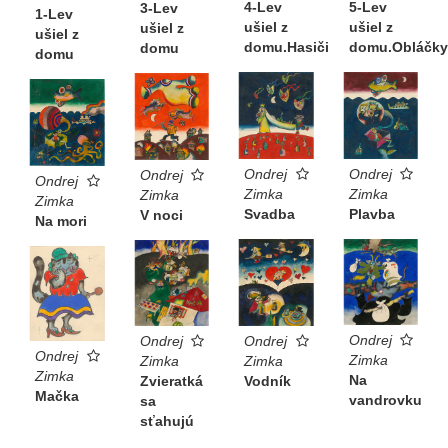
4-Lev
5-Lev
3-Lev
1-Lev
ušiel z
ušiel z
ušiel z
ušiel z
domu.Hasiči
domu.Obláčky
domu
domu
Ondrej
Ondrej
Ondrej
Ondrej
Zimka
Zimka
Zimka
Zimka
Svadba
Plavba
V noci
Na mori
Ondrej
Ondrej
Ondrej
Ondrej
Zimka
Zimka
Zimka
Zimka
Na
Zvieratká
Vodník
Mačka
vandrovku
sa
sťahujú