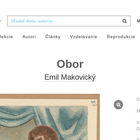
b
u
lekcie
Autori
Články
Vzdelávanie
Reprodukcie
Obor
Emil Makovický
D
M
D