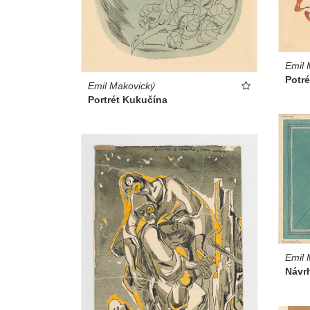
Emil 
Potré
Emil Makovický
Portrét Kukučína
Emil 
Návr