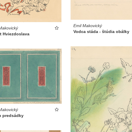
Emil Makovický
Makovický
Vodca stáda - štúdia obálky
t Hviezdoslava
Makovický
h predsádky