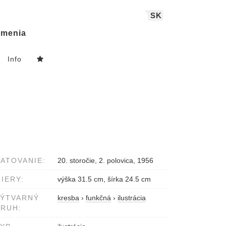
SK
menia
Info
ATOVANIE:
20. storočie, 2. polovica, 1956
IERY:
výška 31.5 cm, šírka 24.5 cm
VÝTVARNÝ
kresba
›
funkčná
›
ilustrácia
RUH: