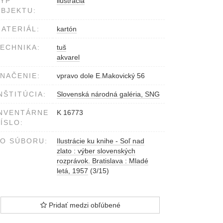
YP
ilustrácia
BJEKTU:
ATERIÁL:
kartón
ECHNIKA:
tuš
akvarel
NAČENIE:
vpravo dole E.Makovický 56
NŠTITÚCIA:
Slovenská národná galéria, SNG
NVENTÁRNE
K 16773
ÍSLO:
O SÚBORU:
Ilustrácie ku knihe - Soľ nad
zlato : výber slovenských
rozprávok. Bratislava : Mladé
letá, 1957
(3/15)
Pridať medzi obľúbené