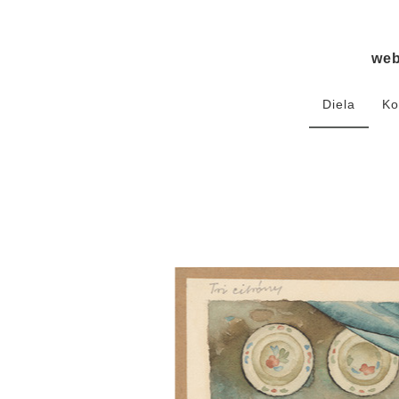
we
Diela
Ko