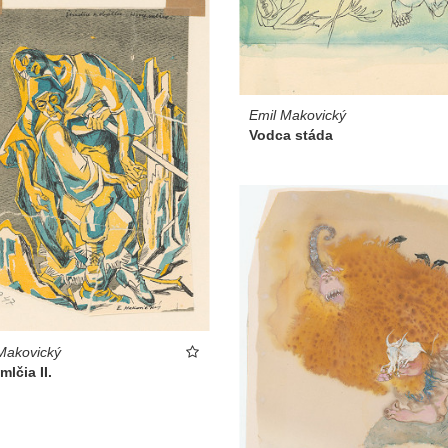
Emil Makovický
Vodca stáda
Makovický
mlčia II.