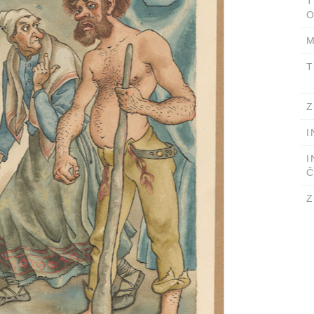
T
O
M
T
Z
I
I
Č
Z