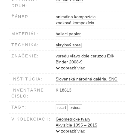
DRUH:
ŽÁNER:
animálna kompozícia
znaková kompozícia
MATERIÁL:
baliaci papier
TECHNIKA:
akrylový sprej
ZNAČENIE:
vpredu vľavo dole ceruzou Erik
Binder 2008-9
null0001000058
zobraziť viac
INŠTITÚCIA:
Slovenská národná galéria, SNG
INVENTÁRNE
K 18613
ČÍSLO:
TAGY:
retart
zviera
V KOLEKCIÁCH:
Geometrické tvary
Akvizície 1995 – 2015
Detská aukcia 2017
zobraziť viac