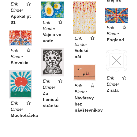
Erik
Binder
Apokalipt
Erik
01
Erik
Binder
Binder
Vajcia vo
Erik
England
vode
Binder
Volské
Erik
oči
Binder
Slovakia
Erik
Erik
Binder
Erik
Binder
Žirafa
Binder
Za
Návštevy
tienistú
Erik
bez
stránku
Binder
návštevníkov
Muchotrávka