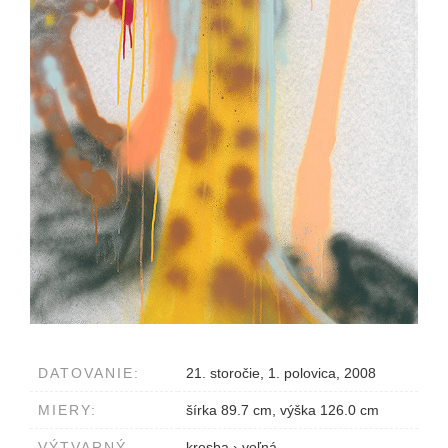
DATOVANIE:
21. storočie, 1. polovica, 2008
MIERY:
šírka 89.7 cm, výška 126.0 cm
VÝTVARNÝ
kresba
›
voľná