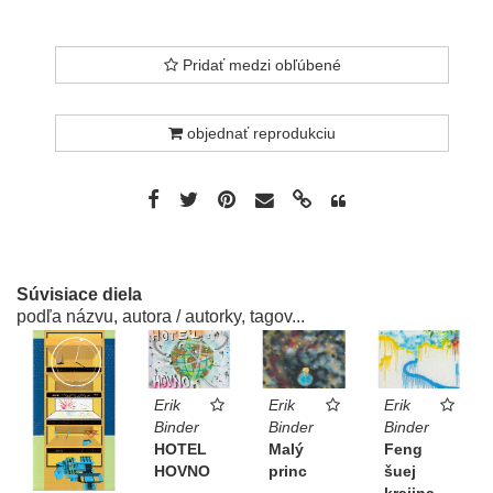
Pridať medzi obľúbené
objednať reprodukciu
Súvisiace diela
podľa názvu, autora / autorky, tagov...
Erik
Erik
Erik
Binder
Binder
Binder
HOTEL
Malý
Feng
HOVNO
princ
šuej
krajina