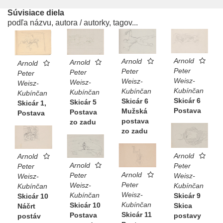
Súvisiace diela
podľa názvu, autora / autorky, tagov...
Arnold
Arnold
Arnold
Arnold
Peter
Peter
Peter
Peter
Weisz-
Weisz-
Weisz-
Weisz-
Kubínčan
Kubínčan
Kubínčan
Kubínčan
Skicár 6
Skicár 6
Skicár 5
Skicár 1,
Postava
Mužská
Postava
Postava
postava
zo zadu
zo zadu
Arnold
Arnold
Arnold
Peter
Peter
Arnold
Peter
Weisz-
Weisz-
Peter
Weisz-
Kubínčan
Kubínčan
Weisz-
Kubínčan
Skicár 9
Skicár 10
Kubínčan
Skicár 10
Skica
Náčrt
Skicár 11
Postava
postavy
postáv