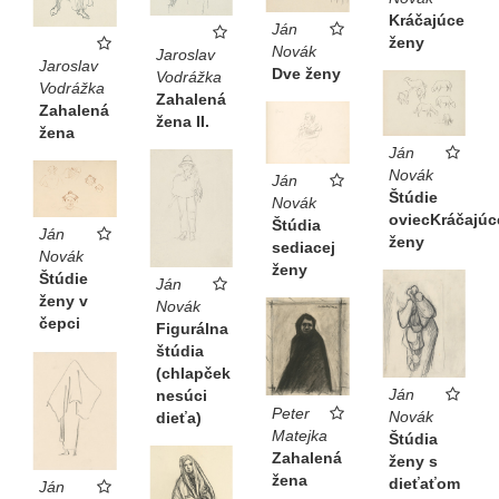
Kráčajúce
Ján
ženy
Novák
Jaroslav
Jaroslav
Dve ženy
Vodrážka
Vodrážka
Zahalená
Zahalená
žena II.
žena
Ján
Novák
Ján
Štúdie
Novák
oviecKráčajúc
Štúdia
Ján
ženy
sediacej
Novák
ženy
Štúdie
Ján
ženy v
Novák
čepci
Figurálna
štúdia
(chlapček
Ján
nesúci
Peter
Novák
dieťa)
Matejka
Štúdia
Zahalená
ženy s
žena
dieťaťom
Ján