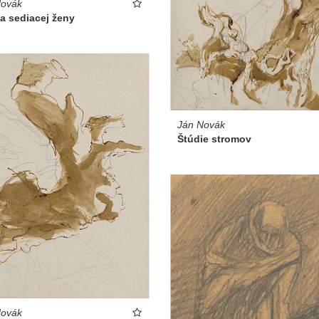
Novák
a sediacej ženy
Ján Novák
Štúdie stromov
Novák