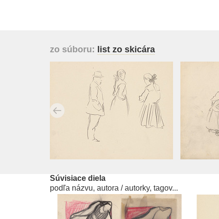
zo súboru:
list zo skicára
Súvisiace diela
podľa názvu, autora / autorky, tagov...