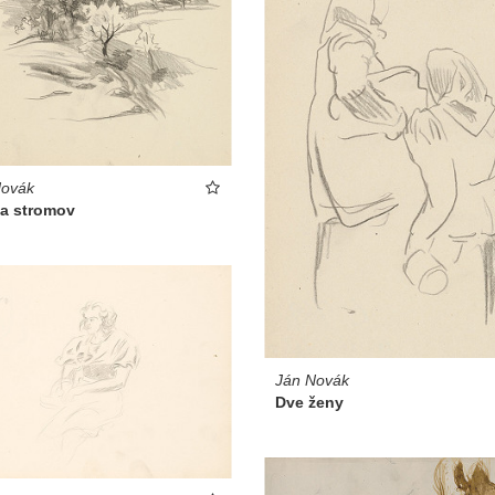
Novák
ia stromov
Ján Novák
Dve ženy