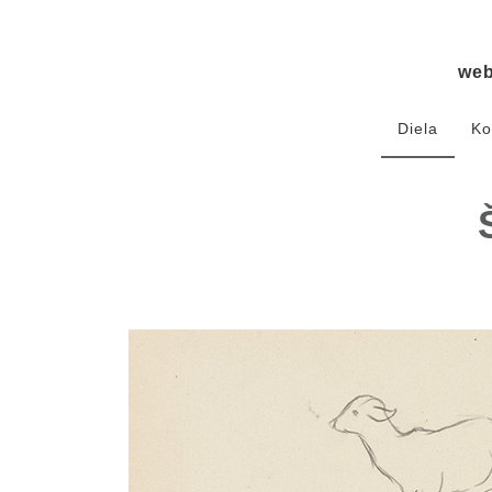
we
Diela
Ko