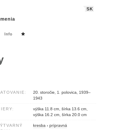
SK
menia
Info
y
ATOVANIE:
20. storočie, 1. polovica, 1939–
1943
IERY:
výška 11.8 cm, šírka 13.6 cm,
výška 16.2 cm, šírka 20.0 cm
VÝTVARNÝ
kresba
›
prípravná