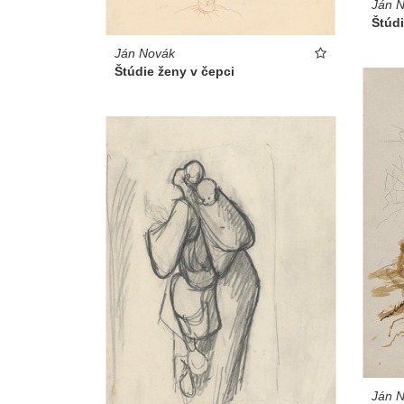
Ján 
Štúdi
Ján Novák
Štúdie ženy v čepci
Ján 