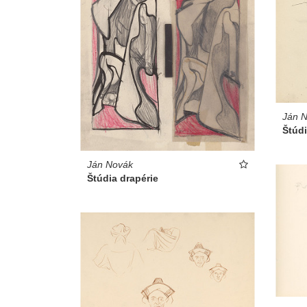
Ján 
Štúd
Ján Novák
Štúdia drapérie