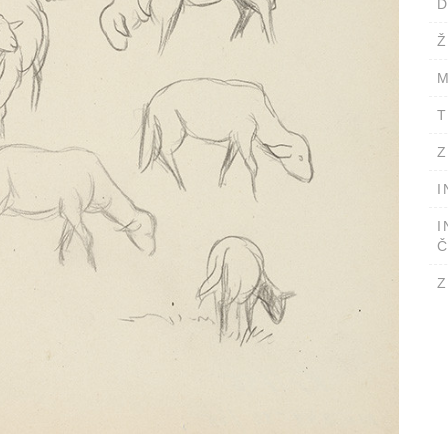
D
Ž
M
T
Z
I
I
Č
Z