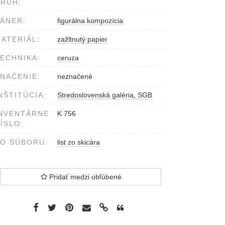
RUH:
ÁNER:
figurálna kompozícia
ATERIÁL:
zažltnutý papier
ECHNIKA:
ceruza
NAČENIE:
neznačené
NŠTITÚCIA:
Stredoslovenská galéria, SGB
NVENTÁRNE
K 756
ÍSLO:
O SÚBORU:
list zo skicára
Pridať medzi obľúbené