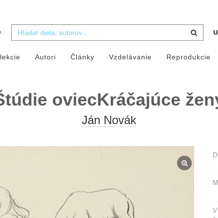
b
u
lekcie
Autori
Články
Vzdelávanie
Reprodukcie
Štúdie oviecKráčajúce žen
Ján Novák
D
M