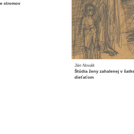
ie stromov
Ján Novák
Štúdia ženy zahalenej v šatk
dieťaťom