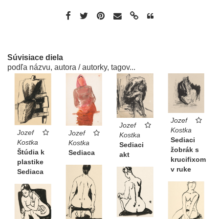
Súvisiace diela
podľa názvu, autora / autorky, tagov...
Jozef
Jozef
Kostka
Jozef
Jozef
Kostka
Sediaci
Kostka
Kostka
Sediaci
žobrák s
Štúdia k
Sediaca
akt
krucifixom
plastike
v ruke
Sediaca