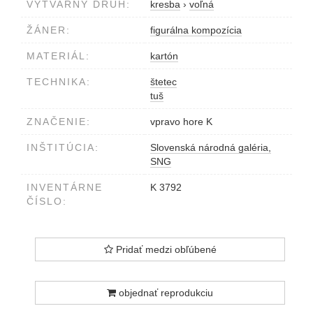
VÝTVARNÝ DRUH:
kresba
›
voľná
ŽÁNER:
figurálna kompozícia
MATERIÁL:
kartón
TECHNIKA:
štetec
tuš
ZNAČENIE:
vpravo hore K
INŠTITÚCIA:
Slovenská národná galéria,
SNG
INVENTÁRNE
K 3792
ČÍSLO:
Pridať medzi obľúbené
objednať reprodukciu