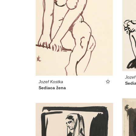
Jozef
Jozef Kostka
Sedi
Sediaca žena