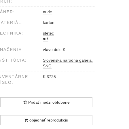
RUH:
ÁNER:
nude
ATERIÁL:
kartón
ECHNIKA:
štetec
tuš
NAČENIE:
vľavo dole K
NŠTITÚCIA:
Slovenská národná galéria,
SNG
NVENTÁRNE
K 3725
ÍSLO:
Pridať medzi obľúbené
objednať reprodukciu