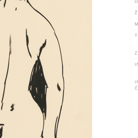
D
Ž
M
T
Z
I
I
Č