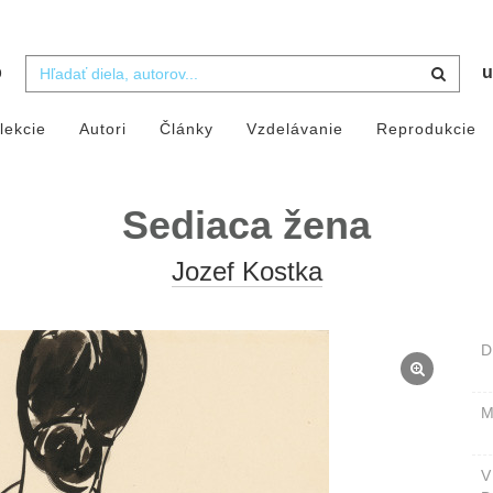
b
u
lekcie
Autori
Články
Vzdelávanie
Reprodukcie
Sediaca žena
Jozef Kostka
D
M