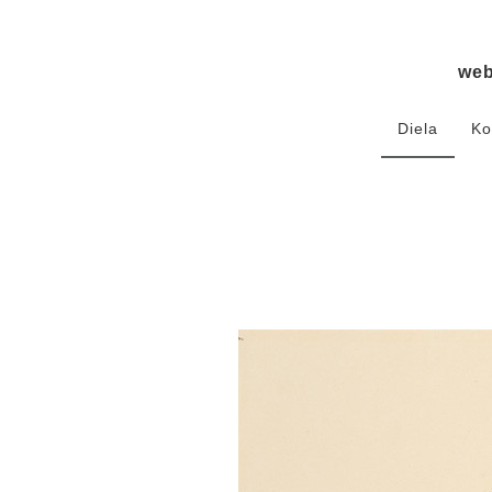
we
Diela
Ko