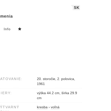
SK
menia
Info
ATOVANIE:
20. storočie, 2. polovica,
1961
IERY:
výška 44.2 cm, šírka 29.9
cm
VÝTVARNÝ
kresba
›
voľná