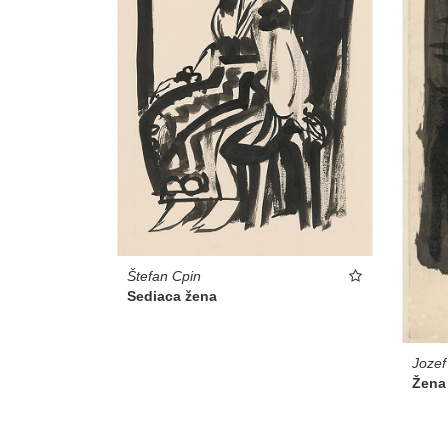
Štefan Cpin
Sediaca žena
Jozef
Žena