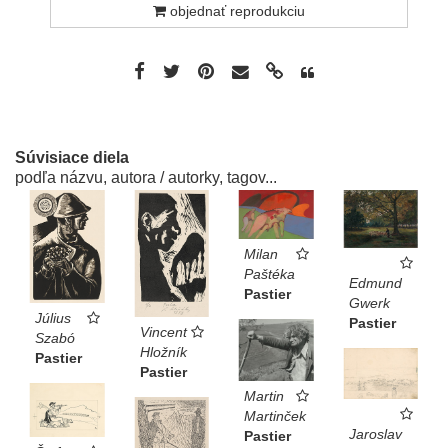
objednať reprodukciu
Súvisiace diela
podľa názvu, autora / autorky, tagov...
Milan
Paštéka
Edmund
Pastier
Gwerk
Július
Pastier
Vincent
Szabó
Hložník
Pastier
Pastier
Martin
Martinček
Jaroslav
Pastier