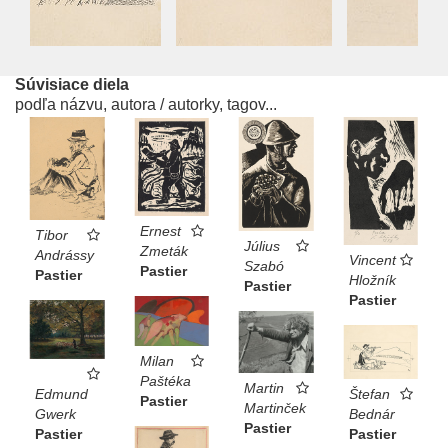
Súvisiace diela
podľa názvu, autora / autorky, tagov...
Ernest
Tibor
Július
Zmeták
Andrássy
Vincent
Szabó
Pastier
Pastier
Hložník
Pastier
Pastier
Milan
Paštéka
Martin
Štefan
Edmund
Pastier
Martinček
Bednár
Gwerk
Pastier
Pastier
Pastier