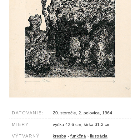
DATOVANIE:
20. storočie, 2. polovica, 1964
MIERY:
výška 42.6 cm, šírka 31.3 cm
VÝTVARNÝ
kresba
›
funkčná
›
ilustrácia