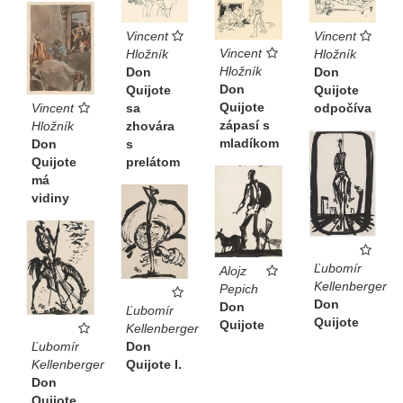
Vincent
Vincent
Vincent
Hložník
Hložník
Hložník
Don
Don
Don
Quijote
Quijote
Quijote
odpočíva
Vincent
sa
zápasí s
Hložník
zhovára
mladíkom
Don
s
Quijote
prelátom
má
vidiny
Ľubomír
Alojz
Kellenberger
Pepich
Don
Don
Ľubomír
Quijote
Quijote
Kellenberger
Ľubomír
Don
Kellenberger
Quijote I.
Don
Quijote