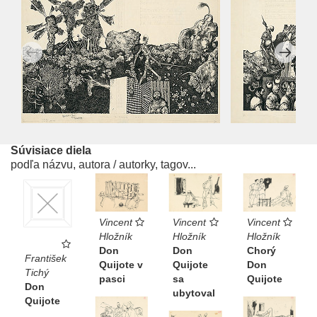
Súvisiace diela
podľa názvu, autora / autorky, tagov...
Vincent
Vincent
Vincent
Hložník
Hložník
Hložník
Chorý
Don
Don
František
Don
Quijote
Quijote v
Tichý
Quijote
sa
pasci
Don
ubytoval
Quijote