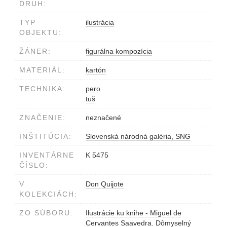
DRUH:
TYP
ilustrácia
OBJEKTU:
ŽÁNER:
figurálna kompozícia
MATERIÁL:
kartón
TECHNIKA:
pero
tuš
ZNAČENIE:
neznačené
INŠTITÚCIA:
Slovenská národná galéria, SNG
INVENTÁRNE
K 5475
ČÍSLO:
V
Don Quijote
KOLEKCIÁCH:
ZO SÚBORU:
Ilustrácie ku knihe - Miguel de
Cervantes Saavedra. Dômyselný