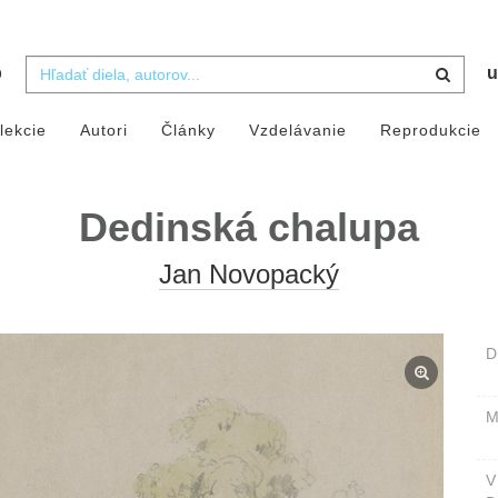
b
u
lekcie
Autori
Články
Vzdelávanie
Reprodukcie
Dedinská chalupa
Jan Novopacký
D
M