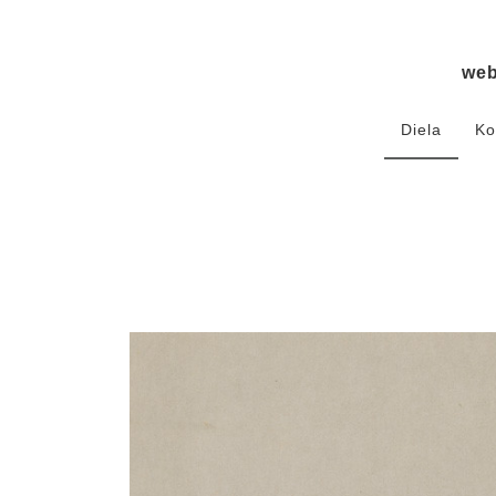
we
Diela
Ko