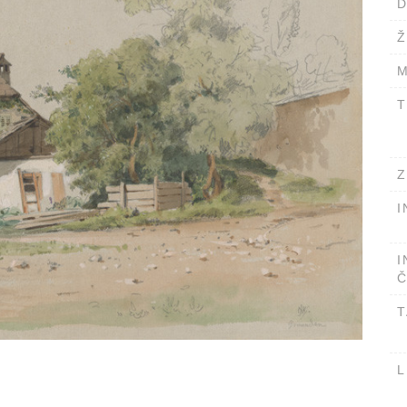
D
Ž
M
T
Z
I
I
Č
T
L