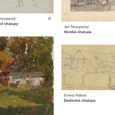
Novopacký
ké chalupy
Jan Novopacký
Horská chalupa
Ernest Rákosi
Dedinská chalupa