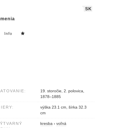
SK
menia
Info
ATOVANIE:
19. storočie, 2. polovica,
1878–1885
IERY:
výška 23.1 cm, šírka 32.3
cm
VÝTVARNÝ
kresba
›
voľná