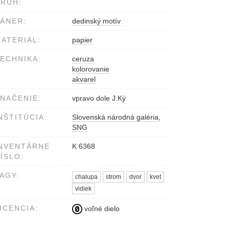
RUH:
ÁNER:
dedinský motív
ATERIÁL:
papier
ECHNIKA:
ceruza
kolorovanie
akvarel
NAČENIE:
vpravo dole J.Ký
NŠTITÚCIA:
Slovenská národná galéria,
SNG
NVENTÁRNE
K 6368
ÍSLO:
AGY:
chalupa
strom
dvor
kvet
vidiek
ICENCIA:
voľné dielo