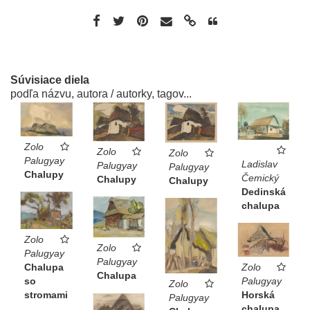
Súvisiace diela
podľa názvu, autora / autorky, tagov...
Zolo
Zolo
Zolo
Palugyay
Ladislav
Palugyay
Palugyay
Chalupy
Čemický
Chalupy
Chalupy
Dedinská
chalupa
Zolo
Zolo
Palugyay
Palugyay
Zolo
Chalupa
Chalupa
Palugyay
so
Zolo
Horská
stromami
Palugyay
chalupa