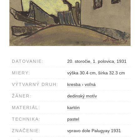
DATOVANIE:
20. storočie, 1. polovica, 1931
MIERY:
výška 30.4 cm, šírka 32.3 cm
VÝTVARNÝ DRUH:
kresba
›
voľná
ŽÁNER:
dedinský motív
MATERIÁL:
kartón
TECHNIKA:
pastel
ZNAČENIE:
vpravo dole Palugyay 1931