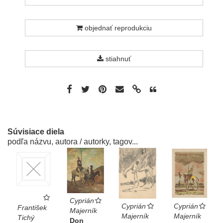
objednať reprodukciu
stiahnuť
Súvisiace diela
podľa názvu, autora / autorky, tagov...
Cyprián
Cyprián
Cyprián
František
Majerník
Majerník
Majerník
Tichý
Don