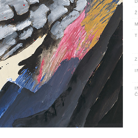
D
Ž
M
T
Z
I
I
Č