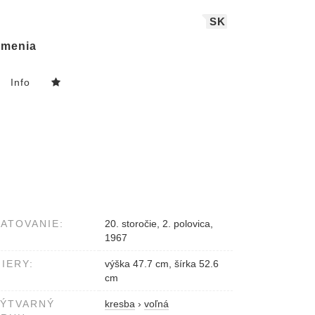
SK
menia
Info
ATOVANIE:
20. storočie, 2. polovica,
1967
IERY:
výška 47.7 cm, šírka 52.6
cm
VÝTVARNÝ
kresba
›
voľná