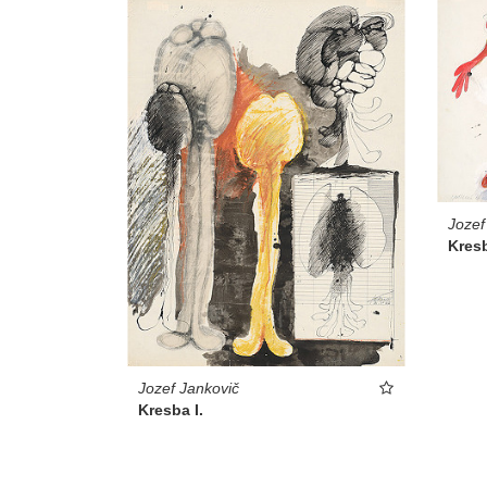
Jozef
Kres
Jozef Jankovič
Kresba I.