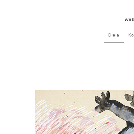
we
Diela
Ko