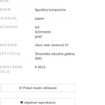
RUH:
ÁNER:
figurálna kompozícia
ATERIÁL:
papier
ECHNIKA:
tuš
lavírovanie
gvaš
NAČENIE:
vľavo dole Jankovič 67
NŠTITÚCIA:
Slovenská národná galéria,
SNG
NVENTÁRNE
K 6613
ÍSLO:
Pridať medzi obľúbené
objednať reprodukciu