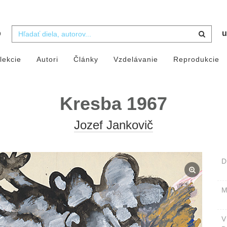
b
u
lekcie
Autori
Články
Vzdelávanie
Reprodukcie
Kresba 1967
Jozef Jankovič
D
M