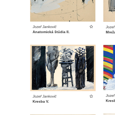
Jozef Jankovič
Jozef
Anatomická štúdia II.
Mreža
Jozef
Jozef Jankovič
Kres
Kresba V.