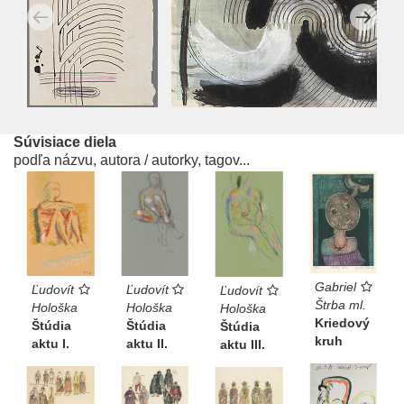
Súvisiace diela
podľa názvu, autora / autorky, tagov...
Gabriel
Ľudovít
Ľudovít
Ľudovít
Štrba ml.
Hološka
Hološka
Hološka
Kriedový
Štúdia
Štúdia
Štúdia
kruh
aktu I.
aktu II.
aktu III.