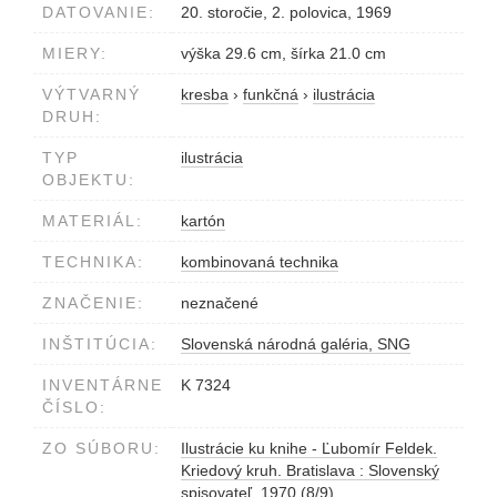
DATOVANIE:
20. storočie, 2. polovica, 1969
MIERY:
výška 29.6 cm, šírka 21.0 cm
VÝTVARNÝ
kresba
›
funkčná
›
ilustrácia
DRUH:
TYP
ilustrácia
OBJEKTU:
MATERIÁL:
kartón
TECHNIKA:
kombinovaná technika
ZNAČENIE:
neznačené
INŠTITÚCIA:
Slovenská národná galéria, SNG
INVENTÁRNE
K 7324
ČÍSLO:
ZO SÚBORU:
Ilustrácie ku knihe - Ľubomír Feldek.
Kriedový kruh. Bratislava : Slovenský
spisovateľ, 1970
(8/9)