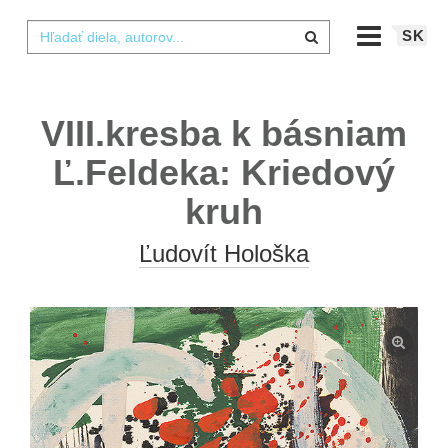
SK
VIII.kresba k básniam
Ľ.Feldeka: Kriedový
kruh
Ľudovít Hološka