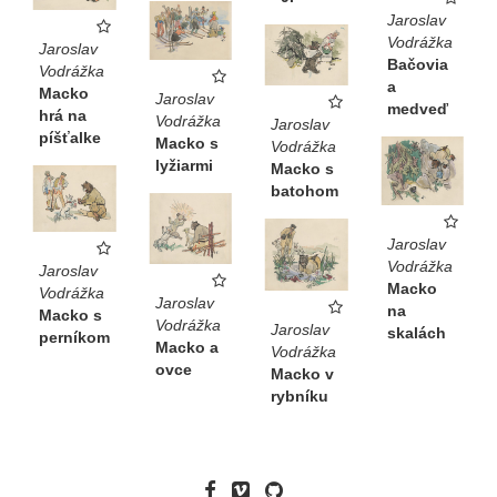
Jaroslav
Vodrážka
Jaroslav
Bačovia
Vodrážka
a
Macko
Jaroslav
medveď
hrá na
Vodrážka
Jaroslav
píšťalke
Macko s
Vodrážka
lyžiarmi
Macko s
batohom
Jaroslav
Vodrážka
Jaroslav
Macko
Vodrážka
Jaroslav
na
Macko s
Vodrážka
Jaroslav
skalách
perníkom
Macko a
Vodrážka
ovce
Macko v
rybníku