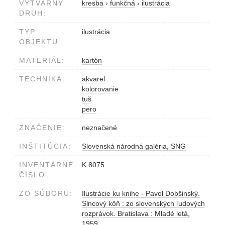
VÝTVARNÝ
kresba
›
funkčná
›
ilustrácia
DRUH:
TYP
ilustrácia
OBJEKTU:
MATERIÁL:
kartón
TECHNIKA:
akvarel
kolorovanie
tuš
pero
ZNAČENIE:
neznačené
INŠTITÚCIA:
Slovenská národná galéria, SNG
INVENTÁRNE
K 8075
ČÍSLO:
ZO SÚBORU:
Ilustrácie ku knihe - Pavol Dobšinský.
Slncový kôň : zo slovenských ľudových
rozprávok. Bratislava : Mladé letá,
1959