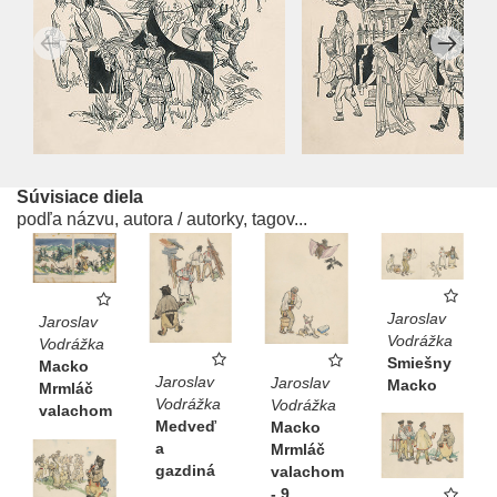
Súvisiace diela
podľa názvu, autora / autorky, tagov...
Jaroslav
Jaroslav
Vodrážka
Vodrážka
Smiešny
Macko
Jaroslav
Jaroslav
Macko
Mrmláč
Vodrážka
Vodrážka
valachom
Medveď
Macko
a
Mrmláč
gazdiná
valachom
- 9.