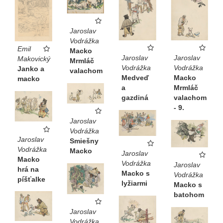
Jaroslav
Vodrážka
Emil
Macko
Jaroslav
Jaroslav
Makovický
Mrmláč
Vodrážka
Vodrážka
Janko a
valachom
Medveď
Macko
macko
a
Mrmláč
gazdiná
valachom
- 9.
Jaroslav
Vodrážka
Jaroslav
Smiešny
Vodrážka
Macko
Jaroslav
Macko
Vodrážka
Jaroslav
hrá na
Macko s
Vodrážka
píšťalke
lyžiarmi
Macko s
batohom
Jaroslav
Vodrážka