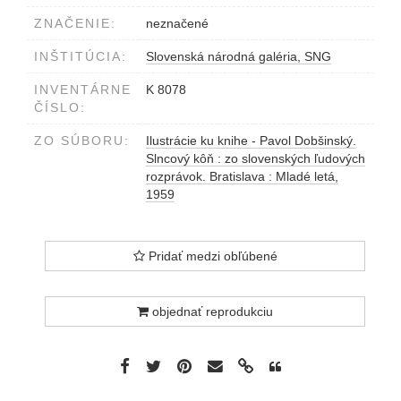
ZNAČENIE:
neznačené
INŠTITÚCIA:
Slovenská národná galéria, SNG
INVENTÁRNE
K 8078
ČÍSLO:
ZO SÚBORU:
Ilustrácie ku knihe - Pavol Dobšinský.
Slncový kôň : zo slovenských ľudových
rozprávok. Bratislava : Mladé letá,
1959
Pridať medzi obľúbené
objednať reprodukciu